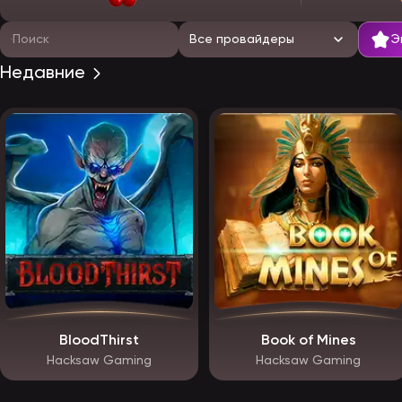
Все провайдеры
Э
Поиск игр
Недавние
BloodThirst
Book of Mines
Hacksaw Gaming
Hacksaw Gaming