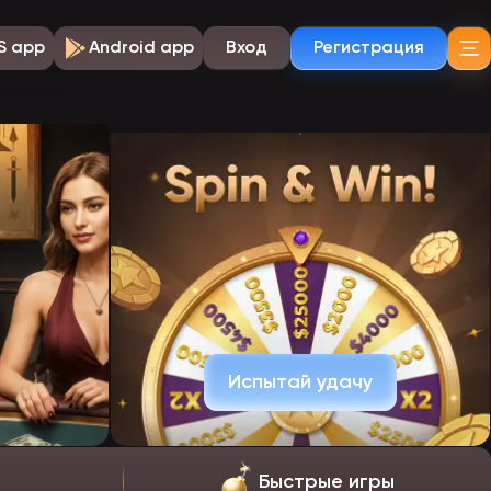
S app
Android app
Вход
Регистрация
Испытай удачу
Быстрые игры