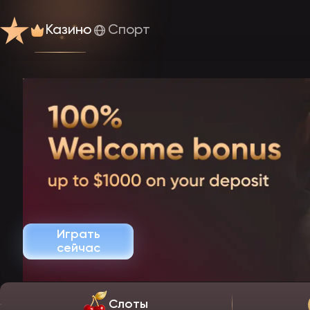
Казино
Спорт
Играть
сейчас
Слоты