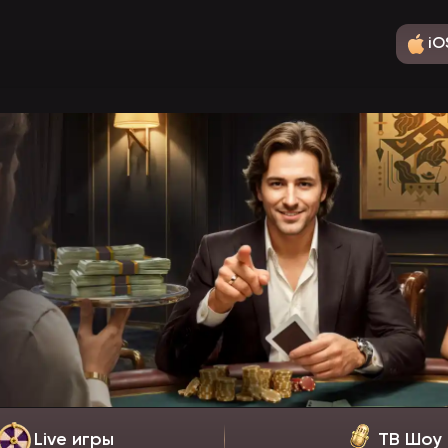
iO
Live игры
ТВ Шоу