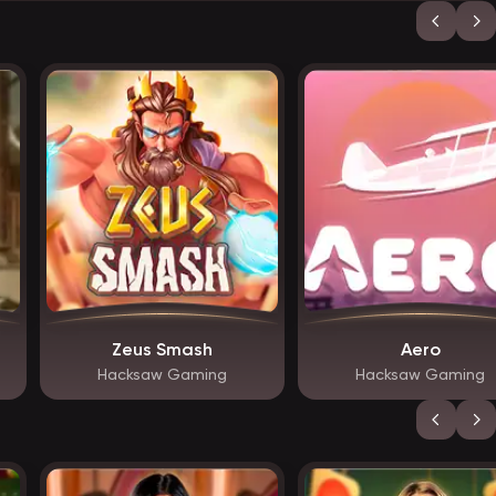
Zeus Smash
Aero
Hacksaw Gaming
Hacksaw Gaming