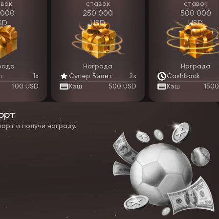
вок
ставок
ставок
вороте экрана слоты автоматически растягиваются
 000
250 000
500 000
ии.
SD
USD
USD
тически при переходе на сайт с любого мобильного
ством какого-угодно браузера.
рада
Награда
Награда
т
1x
Супер Билет
2x
Cashback
едставлено более 4000 позиций с еженедельным
100 USD
Кэш
500 USD
Кэш
1500
n Go, ELK, Playtech, RealPlay, BTG, Pragmatic Play и т.
aways, с кластерами, видео, 3D, с респинами, с
орт
до экстремальной. Отдельные релизы содержат джекпоты
орт и получи награду.
еме, типу, новизне и другим критериям.
uitillionaire, Deal With Death, Cashybara Boxing Edition