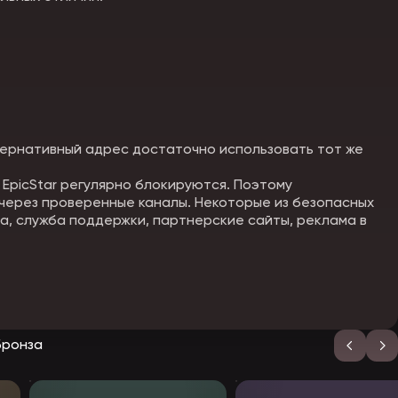
тернативный адрес достаточно использовать тот же
EpicStar регулярно блокируются. Поэтому
через проверенные каналы. Некоторые из безопасных
а, служба поддержки, партнерские сайты, реклама в
е 3-5 минут. Стартовая содержит несколько
Бронза