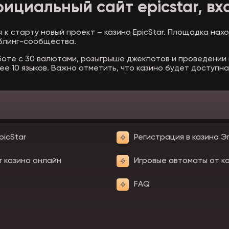
ициальный сайт epicstar, вх
 к старту новый проект – казино EpicStar. Площадка нах
мблинг-сообщества.
оте с 30 валютами, розыгрыше джекпотов и проведении 
е 10 языков. Важно отметить, что казино будет доступн
picStar
Регистрация в казино Э
r казино онлайн
Игровые автоматы от к
FAQ