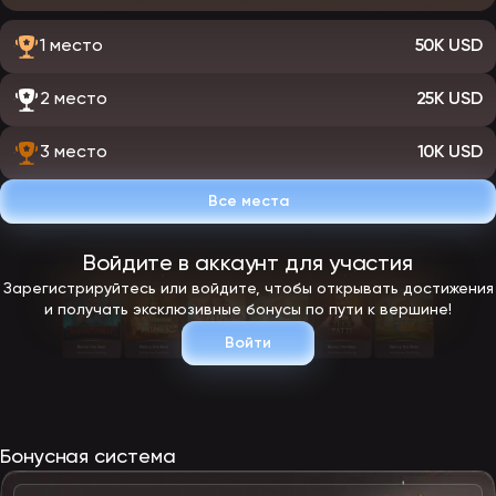
дня недели и количества пополнения. Максимальный бонус в
казино EpicStar достигает 50 000 российских рублей. Вейджер
1 место
50K USD
стандартный – х25-х35.
Кешбек
Кэшбэк-программа предполагает еженедельное начисление от
2 место
25K USD
5% до 20% от чистых проигрышей. Расчет ведется с
понедельника по воскресенье – начисление происходит в
течение 24 часов после окончания недели. Кэшбэк начисляется
3 место
10K USD
бонусными средствами с вейджером х5-х10.
Все места
Войдите в аккаунт для участия
Зарегистрируйтесь или войдите, чтобы открывать достижения
и получать эксклюзивные бонусы по пути к вершине!
Войти
Бонусная система