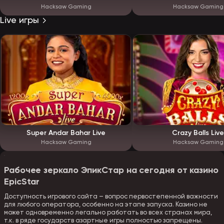
Hacksaw Gaming
Hacksaw Gaming
Live игры
Super Andar Bahar Live
Crazy Balls Live
Hacksaw Gaming
Hacksaw Gaming
Рабочее зеркало ЭпикСтар на сегодня от казино
EpicStar
Доступность игрового сайта – вопрос первостепенной важности
для любого оператора, особенно на этапе запуска. Казино не
может одновременно легально работать во всех странах мира,
т.к. в ряде государств азартные игры полностью запрещены.