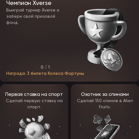
Чемпион Xverse
учетные данные или биометрию.
Выиграй турнир Xverse и
Офлайн-доступ к демо-версиям.
Также интерфейс приложения ЭпикСтар адаптирован под
забери свой призовой
вертикальную и горизонтальную ориентацию. При повороте
фонд.
экрана слоты автоматически растягиваются по всему дисплею, а
элементы управления перемещаются. Функционал полностью
идентичен десктопной версии.
Мобильная версия EpicStar– альтернатива для тех, кто не хочет
загружать симулятор. Запускается она автоматически при
переходе на сайт с любого мобильного гаджета. Из плюсов:
универсальность – работает на любых телефонах, не требует
скачивания, активно посредством какого-угодно браузера.
0 / 1
Игровые автоматы от казино ЭпикСтар
Награда: 3 билета Колеса Фортуны
Игровая библиотека бренда формируется из контента от 60+
мировых провайдеров. В стартовом каталоге представлено
более 4000 позиций с еженедельным пополнением новинками. В
Первая ставка на спорт
Охотник за спинами
основу коллекции входят слоты от таких разработчиков: Red
Сделай первую ставку на
Сделай 150 спинов в Alien
Tiger, Amusnet, Amatic, Play’n Go, ELK, Playtech, RealPlay, BTG,
Pragmatic Play и т. д.
спорт.
Fruits.
Слоты в ЭпикСтар разделены на несколько категорий по
механикам: классические автоматы с 3 барабанами, Megaways, с
кластерами, видео, 3D, с респинами, с каскадами и т. д. RTP игр в
каталоге изменяется от 94% до 98%. Дисперсия соответствует
уровням от низкой до экстремальной. Отдельные релизы
содержат джекпоты или выплаты до х100 000. Для нахождения