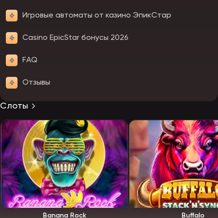
Игровые автоматы от казино ЭпикСтар
Casino EpicStar бонусы 2026
FAQ
Отзывы
Слоты
Banana Rock
Buffalo