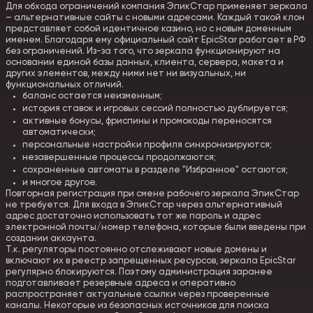
Для обхода ограничений компания ЭпикСтар применяет зеркала
– альтернативные сайты с новыми адресами. Каждый такой клон
представляет собой идентичное казино, но с новым доменным
именем. Благодаря ему официальный сайт EpicStar работает в РФ
без ограничений. Из-за того, что зеркала функционируют на
основании единой базы данных, клиента, сервера, макета и
других элементов, между ними нет ни визуальных, ни
функциональных отличий.
баланс остается неизменным;
история ставок и игровых сессий полностью дублируется;
активные бонусы, фриспины и промокоды переносятся
автоматически;
персональные настройки профиля синхронизируются;
незавершенные процессы продолжаются;
сохраненные автоматы в разделе "Избранное" остаются;
и многое другое.
Повторная регистрация при смене рабочего зеркала ЭпикСтар
не требуется. Для входа в ЭпикСтар через альтернативный
адрес достаточно использовать тот же пароль и адрес
электронной почты/номер телефона, которые были введены при
создании аккаунта.
Т.к. регуляторы постоянно отслеживают новые домены и
включают их в реестр запрещенных ресурсов, зеркала EpicStar
регулярно блокируются. Поэтому администрация заранее
подготавливает резервные адреса и оперативно
распространяет актуальные ссылки через проверенные
каналы. Некоторые из безопасных источников для поиска