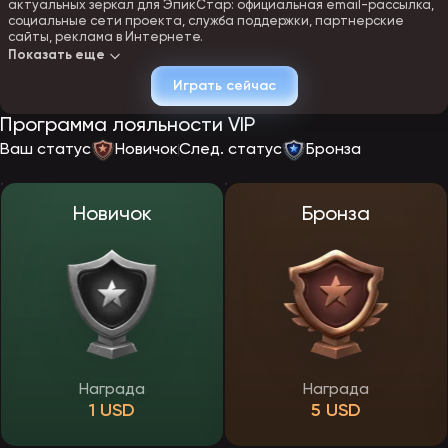
актуальных зеркал для ЭпикСтар: официальная email-рассылка,
социальные сети проекта, служба поддержки, партнерские
сайты, реклама в Интернете.
Показать еще
Регистрация в казино Эпикстар и вход на
Играть сейчас
Официальный сайт
Программа лояльности VIP
Весь процесс регистрации в ЭпикСтар – от начала заполнения
формы до активации профиля, занимает не более 3-5 минут.
Ваш статус
Новичок
След. статус
Бронза
Стартовая содержит несколько обязательных полей:
Электронная почта или номер телефона – выбирается один
из вариантов.
Пароль, с рекомендуемой длинной от 8 символов.
Новичок
Бронза
Страна проживания.
Валюта – устанавливается один раз и не меняется в
дальнейшем.
Промокод для EpicStar– необязательное поле. Если у игрока
есть специальный код, то он может использовать при
регистрации.
Согласие с правилами – обязательный пункт. Пользователь
подтверждает, что ознакомился с пользовательскими
соглашениями и политикой конфиденциальности.
Дополнительно важно поставить галочку в поле, где
Награда
Награда
подтверждается совершеннолетний возраст.
1 USD
5 USD
После заполнения формы и нажатия кнопки
“Зарегистрироваться” Эпикстар создает профиль и отправляет
код подтверждения на номер мобильного телефона. Его следует