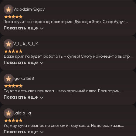
VolodzimirErgov
★★★★★
Пока звучит интересно, посмотрим. Думаю, в Эпик Стар будут
хорошие бонусы для новичков. Главное, чтобы вейджеры все не
Показать еще
испортили.
V_L_A_S_I_K
★★★★★
Даже крипта будет работать – супер! Смогу наконец-то быстро
переводить кэш. Заодно в лайве протестирую новинки.
Показать еще
Igolka1568
★★★★★
То, что есть своя прилага – это огромный плюс. Посмотрим,
насколько стабильно будет пахать на мобиле. На словах все
Показать еще
круто, но проверим на деле.
Lalala_la
★★★★★
Ух, жду куча новинок по слотам и гору кэша. Надеюсь, казик
прикормит пользователей на старте.
Показать еще