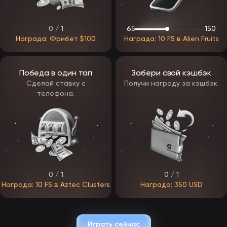
самого подходящего слота можно применить фильтры по
провайдеру, теме, типу, новизне и другим критериям.
Сейчас в списке новых игр встречаются такие тайтлы: Avia Fly 2,
3 Super Coin Volcanoes, Taco Hell, Candyland Pop, Fruitillionaire,
0 / 1
65
150
Deal With Death, Cashybara Boxing Edition и прочие.
Награда: Фрибет $100
Награда: 10 FS в Alien Fruits
Классические автоматы в EpicStar casino представлены
следующими названиями:
The Dog House;
Wild Bounty Showdown;
Победа в один тап
Забери свой кэшбэк
Wild Bandito;
Сделай ставку с
Получи награду за кэшбэк.
Gates of Olympus 1000;
телефона.
Sweet Bonanza;
Le Bandit;
Fortune of Olympus;
и иными.
Раздел с играми с живыми дилерами в Эпик Стар строится на
разработках от 5+ разработчиков. Общее количество лайв-
столов составляет 300+ вариантов. За каждым столом работают
квалифицированные дилеры, часть которых ведет сессию на
английском или русском языке. Из предложений есть рулетка,
кости, блэкджек, шоу, колесо фортуны, крэпс, баккарат, бинко,
0 / 1
0 / 1
покер и многое другое.
Награда: 10 FS в Aztec Clusters
Награда: 350 USD
В дополнение к основному каталогу на сайт присутствуют
быстрые игры и краши. Сюда входят Aviator, JetX, Spaceman,
Plinko, Goal, Mines, Dice, HiLo и много чего еще. В таких игровых
автоматах в EpicStar раунды длятся 5-30 секунд, что позволяет
игрокам максимально быстро получать выигрыши.
Играть сейчас