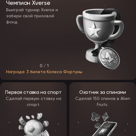
Чемпион Xverse
учетные данные или биометрию.
Выиграй турнир Xverse и
Офлайн-доступ к демо-версиям.
Также интерфейс приложения ЭпикСтар адаптирован под
забери свой призовой
вертикальную и горизонтальную ориентацию. При повороте
фонд.
экрана слоты автоматически растягиваются по всему дисплею, а
элементы управления перемещаются. Функционал полностью
идентичен десктопной версии.
Мобильная версия EpicStar– альтернатива для тех, кто не хочет
загружать симулятор. Запускается она автоматически при
переходе на сайт с любого мобильного гаджета. Из плюсов:
универсальность – работает на любых телефонах, не требует
скачивания, активно посредством какого-угодно браузера.
0 / 1
Игровые автоматы от казино ЭпикСтар
Награда: 3 билета Колеса Фортуны
Игровая библиотека бренда формируется из контента от 60+
мировых провайдеров. В стартовом каталоге представлено
более 4000 позиций с еженедельным пополнением новинками. В
Первая ставка на спорт
Охотник за спинами
основу коллекции входят слоты от таких разработчиков: Red
Сделай первую ставку на
Сделай 150 спинов в Alien
Tiger, Amusnet, Amatic, Play’n Go, ELK, Playtech, RealPlay, BTG,
Pragmatic Play и т. д.
спорт.
Fruits.
Слоты в ЭпикСтар разделены на несколько категорий по
механикам: классические автоматы с 3 барабанами, Megaways, с
кластерами, видео, 3D, с респинами, с каскадами и т. д. RTP игр в
каталоге изменяется от 94% до 98%. Дисперсия соответствует
уровням от низкой до экстремальной. Отдельные релизы
содержат джекпоты или выплаты до х100 000. Для нахождения