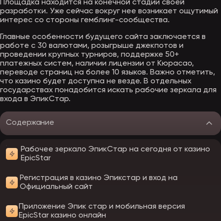
Площадка находится на конечной стадии своей
разработки. Уже сейчас вокруг нее возникает ощутимый
интерес со стороны гемблинг-сообщества.
Главные особенности будущего сайта заключается в
работе с 30 валютами, розыгрыше джекпотов и
проведении крупных турниров, поддержке 50+
платежных систем, наличии лицензии от Кюрасао,
переводе страниц на более 10 языков. Важно отметить,
что казино будет доступна не везде. В отдельных
государствах понадобится искать рабочие зеркала для
входа в ЭпикСтар.
Содержание
Рабочее зеркало ЭпикСтар на сегодня от казино
EpicStar
Регистрация в казино Эпикстар и вход на
Официальный сайт
Приложение Эпик стар и мобильная версия
EpicStar казино онлайн