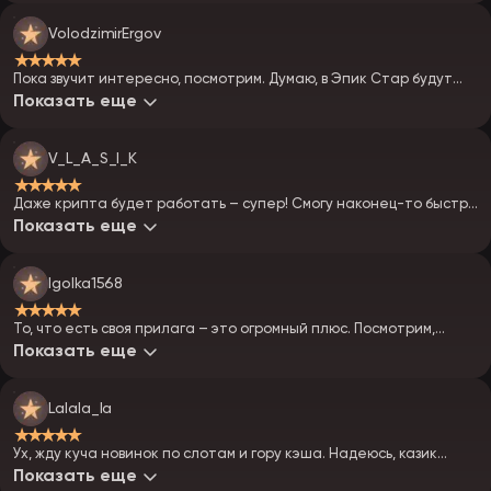
VolodzimirErgov
★★★★★
Пока звучит интересно, посмотрим. Думаю, в Эпик Стар будут
хорошие бонусы для новичков. Главное, чтобы вейджеры все не
Показать еще
испортили.
V_L_A_S_I_K
★★★★★
Даже крипта будет работать – супер! Смогу наконец-то быстро
переводить кэш. Заодно в лайве протестирую новинки.
Показать еще
Igolka1568
★★★★★
То, что есть своя прилага – это огромный плюс. Посмотрим,
насколько стабильно будет пахать на мобиле. На словах все
Показать еще
круто, но проверим на деле.
Lalala_la
★★★★★
Ух, жду куча новинок по слотам и гору кэша. Надеюсь, казик
прикормит пользователей на старте.
Показать еще