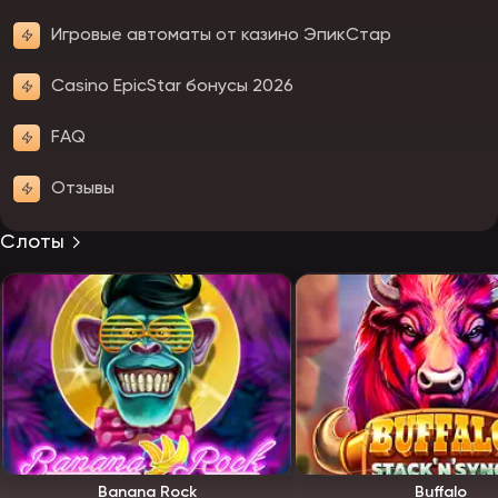
Игровые автоматы от казино ЭпикСтар
Casino EpicStar бонусы 2026
FAQ
Отзывы
Слоты
Banana Rock
Buffalo