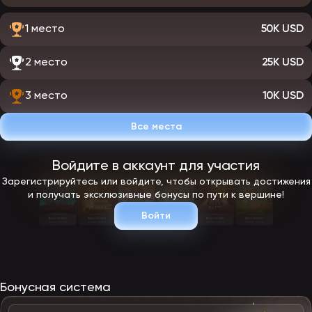
дня недели и количества пополнения. Максимальный бонус в
казино EpicStar достигает 50 000 российских рублей. Вейджер
1 место
50K USD
стандартный – х25-х35.
Кешбек
Кэшбэк-программа предполагает еженедельное начисление от
2 место
25K USD
5% до 20% от чистых проигрышей. Расчет ведется с
понедельника по воскресенье – начисление происходит в
течение 24 часов после окончания недели. Кэшбэк начисляется
3 место
10K USD
бонусными средствами с вейджером х5-х10.
Все места
Войдите в аккаунт для участия
Зарегистрируйтесь или войдите, чтобы открывать достижения
и получать эксклюзивные бонусы по пути к вершине!
Войти
Бонусная система