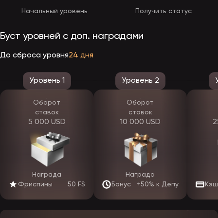
ввести в специальном окне. Подтверждение электронной почты
Начальный уровень
Получить статус
проходит через ссылку, которая размещается внутри письма от
компании. Она действует в течение 24 часов.
KYC-проверка в online casino EpicStar – необязательное условие
Буст уровней с доп. наградами
для новичков. Но оно направлено на предотвращение отмывания
денег, мошенничества и защиты несовершеннолетних лиц. При
желании новички могут пройти верификацию за 24 часа.
До сброса уровня
24 дня
Приложение Эпик стар и мобильная версия
Уровень 1
Уровень 2
EpicStar казино онлайн
В списке предложений казино ЭпикСтар будет не только
Оборот
Оборот
множество слотов, но и собственное приложение. Ожидается, что
ставок
ставок
мобильный софт подойдет под устройства на базе АйОС и
Андроид.
5 000 USD
10 000 USD
2
Технические преимущества приложения EpicStar:
Скорость загрузки игр выше на 40-60% за счет кэширования
графических элементов интерфейса и предзагрузки часто
используют автоматов.
Всплывающие уведомления.
Стабильная работа онлайн казино ЭпикСтар при слабом
Награда
Награда
соединении.
Фриспины
50 FS
Бонус
+50% к Депу
Кэш
Потребление трафика снижено на 30-50% благодаря
бережной передаче данных и уменьшению изображения. При
игре в слоты средний расход составляет 15-25 МБ в час
против 30-40 МБ в браузере.
Автоматический вход в аккаунт в EpicStar через сохраненные