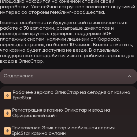
Площадка находится на конечной стадии своей
разработки. Уже сейчас вокруг нее возникает ощутимый
интерес со стороны гемблинг-сообщества.
Главные особенности будущего сайта заключается в
работе с 30 валютами, розыгрыше джекпотов и
проведении крупных турниров, поддержке 50+
платежных систем, наличии лицензии от Кюрасао,
переводе страниц на более 10 языков. Важно отметить,
что казино будет доступна не везде. В отдельных
государствах понадобится искать рабочие зеркала для
входа в ЭпикСтар.
Содержание
Рабочее зеркало ЭпикСтар на сегодня от казино
EpicStar
Регистрация в казино Эпикстар и вход на
Официальный сайт
Приложение Эпик стар и мобильная версия
EpicStar казино онлайн