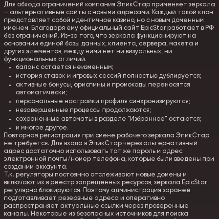
Для обхода ограничений компания ЭпикСтар применяет зеркала
– альтернативные сайты с новыми адресами. Каждый такой клон
представляет собой идентичное казино, но с новым доменным
именем. Благодаря ему официальный сайт EpicStar работает в РФ
без ограничений. Из-за того, что зеркала функционируют на
основании единой базы данных, клиента, сервера, макета и
других элементов, между ними нет ни визуальных, ни
функциональных отличий.
баланс остается неизменным;
история ставок и игровых сессий полностью дублируется;
активные бонусы, фриспины и промокоды переносятся
автоматически;
персональные настройки профиля синхронизируются;
незавершенные процессы продолжаются;
сохраненные автоматы в разделе "Избранное" остаются;
и многое другое.
Повторная регистрация при смене рабочего зеркала ЭпикСтар
не требуется. Для входа в ЭпикСтар через альтернативный
адрес достаточно использовать тот же пароль и адрес
электронной почты/номер телефона, которые были введены при
создании аккаунта.
Т.к. регуляторы постоянно отслеживают новые домены и
включают их в реестр запрещенных ресурсов, зеркала EpicStar
регулярно блокируются. Поэтому администрация заранее
подготавливает резервные адреса и оперативно
распространяет актуальные ссылки через проверенные
каналы. Некоторые из безопасных источников для поиска