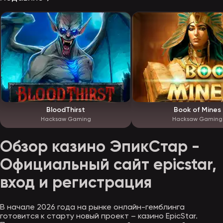
BloodThirst
Book of Mines
Hacksaw Gaming
Hacksaw Gaming
Обзор казино ЭпикСтар -
Официальный сайт epicstar,
вход и регистрация
В начале 2026 года на рынке онлайн-гемблинга
готовится к старту новый проект – казино EpicStar.