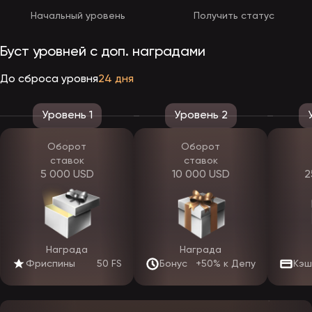
ввести в специальном окне. Подтверждение электронной почты
Начальный уровень
Получить статус
проходит через ссылку, которая размещается внутри письма от
компании. Она действует в течение 24 часов.
KYC-проверка в online casino EpicStar – необязательное условие
Буст уровней с доп. наградами
для новичков. Но оно направлено на предотвращение отмывания
денег, мошенничества и защиты несовершеннолетних лиц. При
желании новички могут пройти верификацию за 24 часа.
До сброса уровня
24 дня
Приложение Эпик стар и мобильная версия
Уровень 1
Уровень 2
EpicStar казино онлайн
В списке предложений казино ЭпикСтар будет не только
Оборот
Оборот
множество слотов, но и собственное приложение. Ожидается, что
ставок
ставок
мобильный софт подойдет под устройства на базе АйОС и
Андроид.
5 000 USD
10 000 USD
2
Технические преимущества приложения EpicStar:
Скорость загрузки игр выше на 40-60% за счет кэширования
графических элементов интерфейса и предзагрузки часто
используют автоматов.
Всплывающие уведомления.
Стабильная работа онлайн казино ЭпикСтар при слабом
Награда
Награда
соединении.
Фриспины
50 FS
Бонус
+50% к Депу
Кэш
Потребление трафика снижено на 30-50% благодаря
бережной передаче данных и уменьшению изображения. При
игре в слоты средний расход составляет 15-25 МБ в час
против 30-40 МБ в браузере.
Автоматический вход в аккаунт в EpicStar через сохраненные