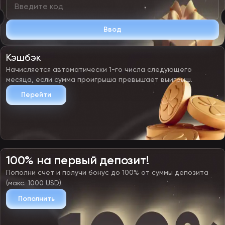
Ввод
Кэшбэк
Начисляется автоматически 1-го числа следующего
месяца, если сумма проигрыша превышает выигрыш.
Перейти
100% на первый депозит!
Пополни счет и получи бонус до 100% от суммы депозита
(макс. 1000 USD).
Пополнить