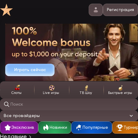
Регистрация
Играть сейчас
Слоты
Live игры
ТВ Шоу
Быстрые игры
Поиск игр
Все провайдеры
Эксклюзив
Новинки
Популярные
Турни
Недавние