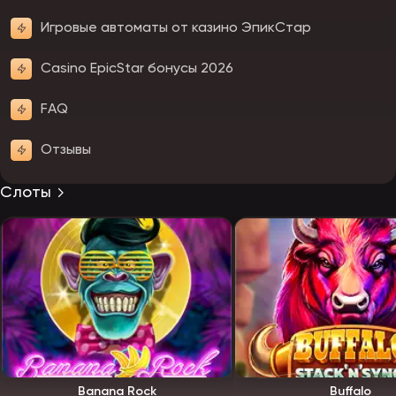
Игровые автоматы от казино ЭпикСтар
Casino EpicStar бонусы 2026
FAQ
Отзывы
Слоты
Banana Rock
Buffalo