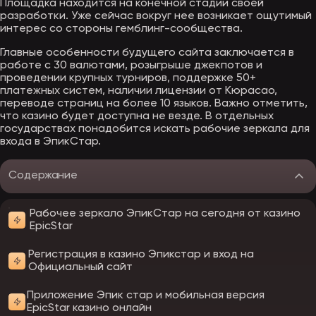
Площадка находится на конечной стадии своей
разработки. Уже сейчас вокруг нее возникает ощутимый
интерес со стороны гемблинг-сообщества.
Главные особенности будущего сайта заключается в
работе с 30 валютами, розыгрыше джекпотов и
проведении крупных турниров, поддержке 50+
платежных систем, наличии лицензии от Кюрасао,
переводе страниц на более 10 языков. Важно отметить,
что казино будет доступна не везде. В отдельных
государствах понадобится искать рабочие зеркала для
входа в ЭпикСтар.
Содержание
Рабочее зеркало ЭпикСтар на сегодня от казино
EpicStar
Регистрация в казино Эпикстар и вход на
Официальный сайт
Приложение Эпик стар и мобильная версия
EpicStar казино онлайн