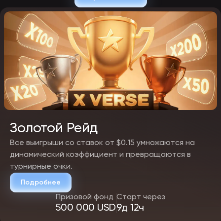
Casino EpicStar бонусы 2026
В плане акций на официальном сайте ЭпикСтар доступны все
самые популярные предложения.
Приветственный пакет
Для новичков ожидаются 100% фрибеты на первое пополнение с
максимальным лимитом до ₽100000. Дополнительно к
депозитному бонусу начисляются 100-150 вращений, которые
выдаются по частям: 50 фриспинов сразу, остальные – в течение
следующих 3-5 дней.
Вейджер для приветственного пакета составит до х30. Это
означает, что перед выводом полученную сумму необходимо
отыграть в автоматах 30 раз. Срок выполнения условий – до 14
дней с момента активации. Дополнительно фриспины
привязываются к одному из известных слотов: The Dog House,
Золотой Рейд
Sweet Bonanza, Gates of Olympus, Sugar Rush или подобных хитов
от других провайдеров.
Все выигрыши со ставок от $0.15 умножаются на
Бездеп
динамический коэффициент и превращаются в
Бездепозитные бонусы за регистрацию в ЭпикСтар пока не
анонсированы, но не исключена их раздача в первые недели
турнирные очки.
после запуска. Если оператор решит запустить такую акцию, то
игрокам стоит ожидать получения 50 фриспинов или 500 рублей
Подробнее
фрибета без необходимости пополнения.
Релоад
Призовой фонд
Старт через
Релоад-бонусы на повторные депозиты – это основа, которая
500 000 USD
9д 12ч
дает активным пользователям больше фрибетов для игры.
Процент надбавки варьируется от 25% до 75% в зависимости от