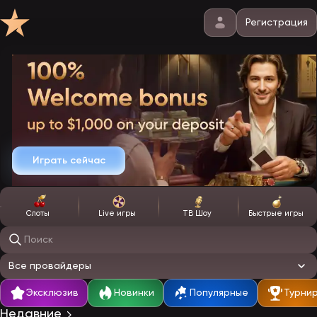
Регистрация
Играть сейчас
Слоты
Live игры
ТВ Шоу
Быстрые игры
Поиск игр
Все провайдеры
Эксклюзив
Новинки
Популярные
Турни
Недавние