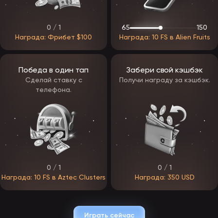
самого подходящего слота можно применить фильтры по
провайдеру, теме, типу, новизне и другим критериям.
Сейчас в списке новых игр встречаются такие тайтлы: Avia Fly 2,
3 Super Coin Volcanoes, Taco Hell, Candyland Pop, Fruitillionaire,
0 / 1
65
150
Deal With Death, Cashybara Boxing Edition и прочие.
Награда: Фрибет $100
Награда: 10 FS в Alien Fruits
Классические автоматы в EpicStar casino представлены
следующими названиями:
The Dog House;
Wild Bounty Showdown;
Победа в один тап
Забери свой кэшбэк
Wild Bandito;
Сделай ставку с
Получи награду за кэшбэк.
Gates of Olympus 1000;
телефона.
Sweet Bonanza;
Le Bandit;
Fortune of Olympus;
и иными.
Раздел с играми с живыми дилерами в Эпик Стар строится на
разработках от 5+ разработчиков. Общее количество лайв-
столов составляет 300+ вариантов. За каждым столом работают
квалифицированные дилеры, часть которых ведет сессию на
английском или русском языке. Из предложений есть рулетка,
кости, блэкджек, шоу, колесо фортуны, крэпс, баккарат, бинко,
0 / 1
0 / 1
покер и многое другое.
Награда: 10 FS в Aztec Clusters
Награда: 350 USD
В дополнение к основному каталогу на сайт присутствуют
быстрые игры и краши. Сюда входят Aviator, JetX, Spaceman,
Plinko, Goal, Mines, Dice, HiLo и много чего еще. В таких игровых
автоматах в EpicStar раунды длятся 5-30 секунд, что позволяет
игрокам максимально быстро получать выигрыши.
Играть сейчас