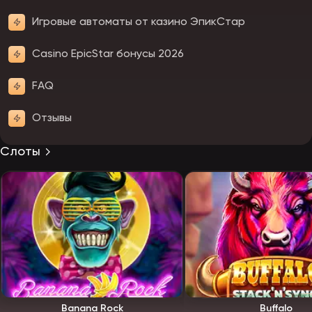
Игровые автоматы от казино ЭпикСтар
Casino EpicStar бонусы 2026
FAQ
Отзывы
Слоты
Banana Rock
Buffalo