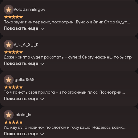
VolodzimirErgov
★★★★★
Пока звучит интересно, посмотрим. Думаю, в Эпик Стар будут
хорошие бонусы для новичков. Главное, чтобы вейджеры все не
Показать еще
испортили.
V_L_A_S_I_K
★★★★★
Даже крипта будет работать – супер! Смогу наконец-то быстро
переводить кэш. Заодно в лайве протестирую новинки.
Показать еще
Igolka1568
★★★★★
То, что есть своя прилага – это огромный плюс. Посмотрим,
насколько стабильно будет пахать на мобиле. На словах все
Показать еще
круто, но проверим на деле.
Lalala_la
★★★★★
Ух, жду куча новинок по слотам и гору кэша. Надеюсь, казик
прикормит пользователей на старте.
Показать еще