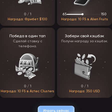
самого подходящего слота можно применить фильтры по
провайдеру, теме, типу, новизне и другим критериям.
Сейчас в списке новых игр встречаются такие тайтлы: Avia Fly 2,
3 Super Coin Volcanoes, Taco Hell, Candyland Pop, Fruitillionaire,
0 / 1
65
150
Deal With Death, Cashybara Boxing Edition и прочие.
Награда: Фрибет $100
Награда: 10 FS в Alien Fruits
Классические автоматы в EpicStar casino представлены
следующими названиями:
The Dog House;
Wild Bounty Showdown;
Победа в один тап
Забери свой кэшбэк
Wild Bandito;
Сделай ставку с
Получи награду за кэшбэк.
Gates of Olympus 1000;
телефона.
Sweet Bonanza;
Le Bandit;
Fortune of Olympus;
и иными.
Раздел с играми с живыми дилерами в Эпик Стар строится на
разработках от 5+ разработчиков. Общее количество лайв-
столов составляет 300+ вариантов. За каждым столом работают
квалифицированные дилеры, часть которых ведет сессию на
английском или русском языке. Из предложений есть рулетка,
кости, блэкджек, шоу, колесо фортуны, крэпс, баккарат, бинко,
0 / 1
0 / 1
покер и многое другое.
Награда: 10 FS в Aztec Clusters
Награда: 350 USD
В дополнение к основному каталогу на сайт присутствуют
быстрые игры и краши. Сюда входят Aviator, JetX, Spaceman,
Plinko, Goal, Mines, Dice, HiLo и много чего еще. В таких игровых
автоматах в EpicStar раунды длятся 5-30 секунд, что позволяет
игрокам максимально быстро получать выигрыши.
Играть сейчас