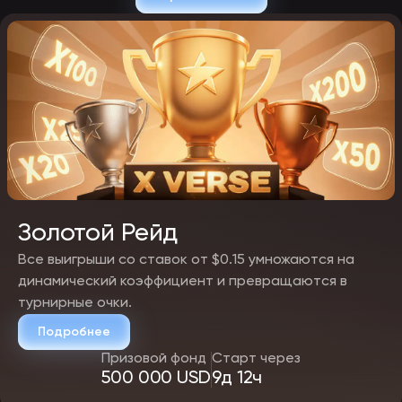
Casino EpicStar бонусы 2026
В плане акций на официальном сайте ЭпикСтар доступны все
самые популярные предложения.
Приветственный пакет
Для новичков ожидаются 100% фрибеты на первое пополнение с
максимальным лимитом до ₽100000. Дополнительно к
депозитному бонусу начисляются 100-150 вращений, которые
выдаются по частям: 50 фриспинов сразу, остальные – в течение
следующих 3-5 дней.
Вейджер для приветственного пакета составит до х30. Это
означает, что перед выводом полученную сумму необходимо
отыграть в автоматах 30 раз. Срок выполнения условий – до 14
дней с момента активации. Дополнительно фриспины
привязываются к одному из известных слотов: The Dog House,
Золотой Рейд
Sweet Bonanza, Gates of Olympus, Sugar Rush или подобных хитов
от других провайдеров.
Все выигрыши со ставок от $0.15 умножаются на
Бездеп
динамический коэффициент и превращаются в
Бездепозитные бонусы за регистрацию в ЭпикСтар пока не
анонсированы, но не исключена их раздача в первые недели
турнирные очки.
после запуска. Если оператор решит запустить такую акцию, то
игрокам стоит ожидать получения 50 фриспинов или 500 рублей
Подробнее
фрибета без необходимости пополнения.
Релоад
Призовой фонд
Старт через
Релоад-бонусы на повторные депозиты – это основа, которая
500 000 USD
9д 12ч
дает активным пользователям больше фрибетов для игры.
Процент надбавки варьируется от 25% до 75% в зависимости от