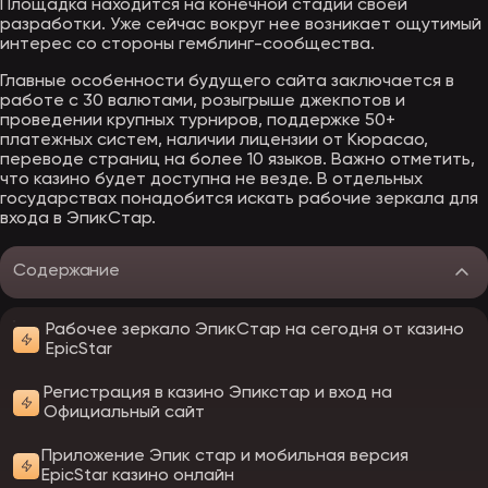
Площадка находится на конечной стадии своей
разработки. Уже сейчас вокруг нее возникает ощутимый
интерес со стороны гемблинг-сообщества.
Главные особенности будущего сайта заключается в
работе с 30 валютами, розыгрыше джекпотов и
проведении крупных турниров, поддержке 50+
платежных систем, наличии лицензии от Кюрасао,
переводе страниц на более 10 языков. Важно отметить,
что казино будет доступна не везде. В отдельных
государствах понадобится искать рабочие зеркала для
входа в ЭпикСтар.
Содержание
Рабочее зеркало ЭпикСтар на сегодня от казино
EpicStar
Регистрация в казино Эпикстар и вход на
Официальный сайт
Приложение Эпик стар и мобильная версия
EpicStar казино онлайн