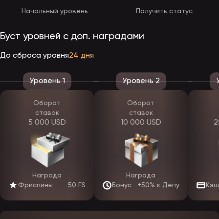
ввести в специальном окне. Подтверждение электронной почты
Начальный уровень
Получить статус
проходит через ссылку, которая размещается внутри письма от
компании. Она действует в течение 24 часов.
KYC-проверка в online casino EpicStar – необязательное условие
Буст уровней с доп. наградами
для новичков. Но оно направлено на предотвращение отмывания
денег, мошенничества и защиты несовершеннолетних лиц. При
желании новички могут пройти верификацию за 24 часа.
До сброса уровня
24 дня
Приложение Эпик стар и мобильная версия
Уровень 1
Уровень 2
EpicStar казино онлайн
В списке предложений казино ЭпикСтар будет не только
Оборот
Оборот
множество слотов, но и собственное приложение. Ожидается, что
ставок
ставок
мобильный софт подойдет под устройства на базе АйОС и
Андроид.
5 000 USD
10 000 USD
2
Технические преимущества приложения EpicStar:
Скорость загрузки игр выше на 40-60% за счет кэширования
графических элементов интерфейса и предзагрузки часто
используют автоматов.
Всплывающие уведомления.
Стабильная работа онлайн казино ЭпикСтар при слабом
Награда
Награда
соединении.
Фриспины
50 FS
Бонус
+50% к Депу
Кэш
Потребление трафика снижено на 30-50% благодаря
бережной передаче данных и уменьшению изображения. При
игре в слоты средний расход составляет 15-25 МБ в час
против 30-40 МБ в браузере.
Автоматический вход в аккаунт в EpicStar через сохраненные