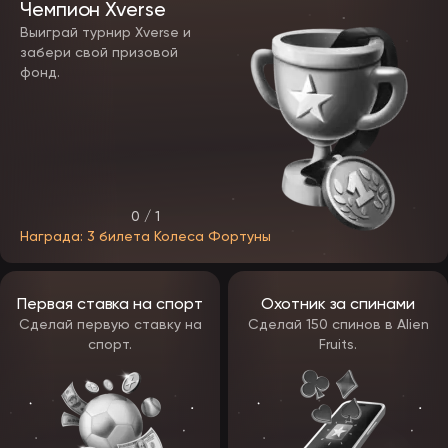
Чемпион Xverse
учетные данные или биометрию.
Выиграй турнир Xverse и
Офлайн-доступ к демо-версиям.
Также интерфейс приложения ЭпикСтар адаптирован под
забери свой призовой
вертикальную и горизонтальную ориентацию. При повороте
фонд.
экрана слоты автоматически растягиваются по всему дисплею, а
элементы управления перемещаются. Функционал полностью
идентичен десктопной версии.
Мобильная версия EpicStar– альтернатива для тех, кто не хочет
загружать симулятор. Запускается она автоматически при
переходе на сайт с любого мобильного гаджета. Из плюсов:
универсальность – работает на любых телефонах, не требует
скачивания, активно посредством какого-угодно браузера.
0 / 1
Игровые автоматы от казино ЭпикСтар
Награда: 3 билета Колеса Фортуны
Игровая библиотека бренда формируется из контента от 60+
мировых провайдеров. В стартовом каталоге представлено
более 4000 позиций с еженедельным пополнением новинками. В
Первая ставка на спорт
Охотник за спинами
основу коллекции входят слоты от таких разработчиков: Red
Сделай первую ставку на
Сделай 150 спинов в Alien
Tiger, Amusnet, Amatic, Play’n Go, ELK, Playtech, RealPlay, BTG,
Pragmatic Play и т. д.
спорт.
Fruits.
Слоты в ЭпикСтар разделены на несколько категорий по
механикам: классические автоматы с 3 барабанами, Megaways, с
кластерами, видео, 3D, с респинами, с каскадами и т. д. RTP игр в
каталоге изменяется от 94% до 98%. Дисперсия соответствует
уровням от низкой до экстремальной. Отдельные релизы
содержат джекпоты или выплаты до х100 000. Для нахождения