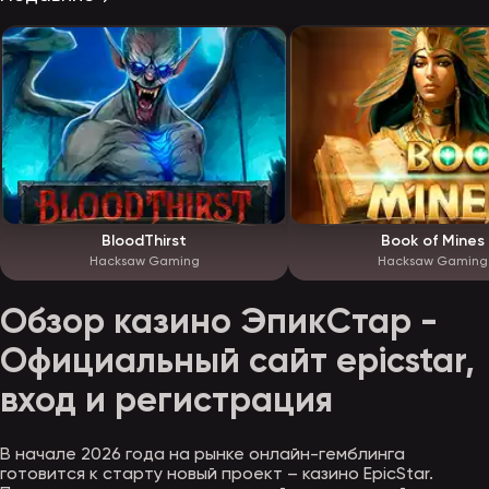
BloodThirst
Book of Mines
Hacksaw Gaming
Hacksaw Gaming
Обзор казино ЭпикСтар -
Официальный сайт epicstar,
вход и регистрация
В начале 2026 года на рынке онлайн-гемблинга
готовится к старту новый проект – казино EpicStar.