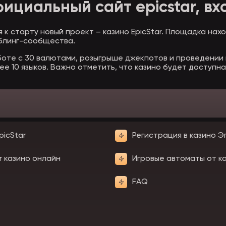
ициальный сайт epicstar, вх
 к старту новый проект – казино EpicStar. Площадка нах
мблинг-сообщества.
оте с 30 валютами, розыгрыше джекпотов и проведении 
е 10 языков. Важно отметить, что казино будет доступн
picStar
Регистрация в казино Э
r казино онлайн
Игровые автоматы от к
FAQ