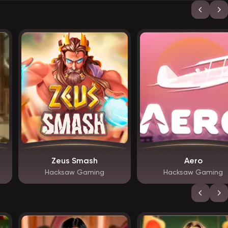
Zeus Smash
Aero
Hacksaw Gaming
Hacksaw Gaming