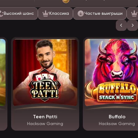
Высокий шанс
Классика
Частые выигрыши
Teen Patti
Buffalo
Hacksaw Gaming
Hacksaw Gaming