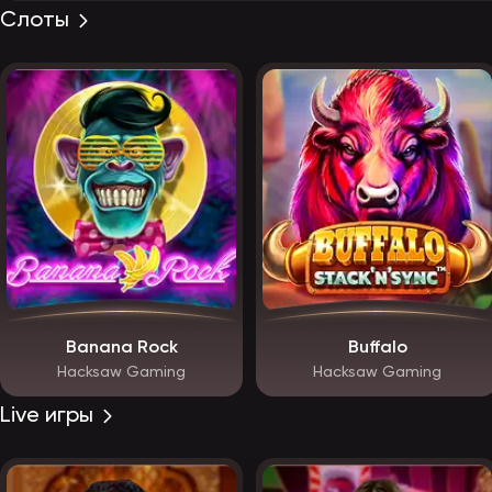
Слоты
Banana Rock
Buffalo
Hacksaw Gaming
Hacksaw Gaming
Live игры