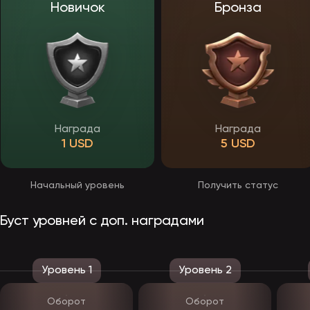
Новичок
Бронза
Валюта – устанавливается один раз и не меняется 
Промокод для EpicStar– необязательное поле. Если 
Согласие с правилами – обязательный пункт. Поль
Дополнительно важно поставить галочку в поле, г
После заполнения формы и нажатия кнопки “Зарегистр
следует ввести в специальном окне. Подтверждение э
течение 24 часов.
KYC-проверка в online casino EpicStar – необязатель
несовершеннолетних лиц. При желании новички могут 
Награда
Награда
1 USD
5 USD
Приложение Эпик стар и мобиль
В списке предложений казино ЭпикСтар будет не толь
Начальный уровень
Получить статус
на базе АйОС и Андроид.
Технические преимущества приложения EpicStar:
Буст уровней с доп. наградами
Скорость загрузки игр выше на 40-60% за счет кэш
Всплывающие уведомления.
Стабильная работа онлайн казино ЭпикСтар при с
Потребление трафика снижено на 30-50% благодаря
Уровень 1
Уровень 2
МБ в час против 30-40 МБ в браузере.
Автоматический вход в аккаунт в EpicStar через с
Оборот
Оборот