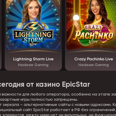
Lightning Storm Live
Crazy Pachinko Live
Hacksaw Gaming
Hacksaw Gaming
егодня от казино EpicStar
 важности для любого оператора, особенно на этапе за
тв азартные игры полностью запрещены.
 зеркала – альтернативные сайты с новыми адресами. 
ициальный сайт EpicStar работает в РФ без ограничений.
х элементов, между ними нет ни визуальных, ни функцион