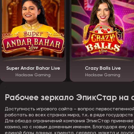
Super Andar Bahar Live
Crazy Balls Live
Hacksaw Gaming
Hacksaw Gaming
Рабочее зеркало ЭпикСтар на с
Доступность игрового сайта – вопрос первостепенной
работать во всех странах мира, т.к. в ряде государс
Для обхода ограничений компания ЭпикСтар применяет
казино, но с новым доменным именем. Благодаря ему оф
единой базы данных, клиента, сервера, макета и други