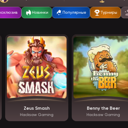
ксклюзив
Новинки
Популярные
Турниры
Zeus Smash
Benny the Beer
Hacksaw Gaming
Hacksaw Gaming