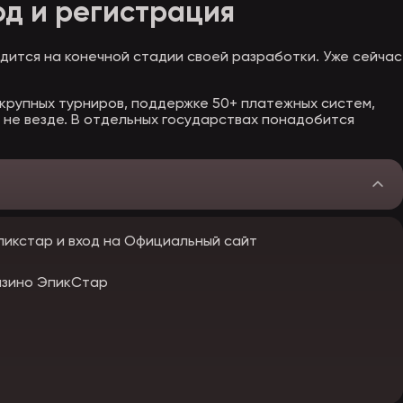
од и регистрация
одится на конечной стадии своей разработки. Уже сейчас
крупных турниров, поддержке 50+ платежных систем,
а не везде. В отдельных государствах понадобится
пикстар и вход на Официальный сайт
азино ЭпикСтар