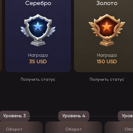
Серебро
Золото
в дальнейшем.
у игрока есть специальный код, то он может использоват
зователь подтверждает, что ознакомился с пользователь
де подтверждается совершеннолетний возраст.
ироваться” Эпикстар создает профиль и отправляет код
лектронной почты проходит через ссылку, которая разме
ное условие для новичков. Но оно направлено на предот
пройти верификацию за 24 часа.
Награда
Награда
35 USD
150 USD
ная версия EpicStar казино онл
ко множество слотов, но и собственное приложение. Ож
Получить статус
Получить статус
ирования графических элементов интерфейса и предзагр
лабом соединении.
 бережной передаче данных и уменьшению изображения.
Уровень 3
Уровень 4
Уров
охраненные учетные данные или биометрию.
Оборот
Оборот
Обо