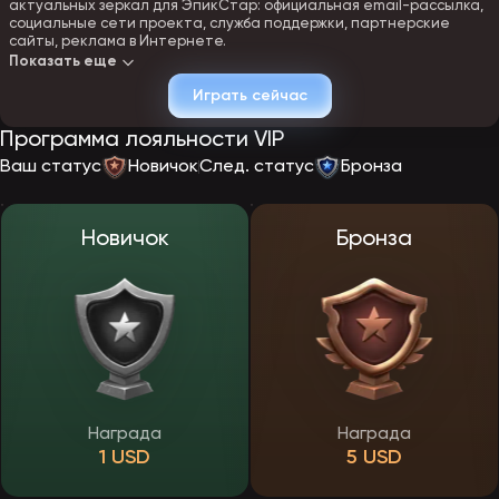
актуальных зеркал для ЭпикСтар: официальная email-рассылка,
социальные сети проекта, служба поддержки, партнерские
сайты, реклама в Интернете.
Показать еще
Регистрация в казино Эпикстар и вход на
Играть сейчас
Официальный сайт
Программа лояльности VIP
Весь процесс регистрации в ЭпикСтар – от начала заполнения
формы до активации профиля, занимает не более 3-5 минут.
Ваш статус
Новичок
След. статус
Бронза
Стартовая содержит несколько обязательных полей:
Электронная почта или номер телефона – выбирается один
из вариантов.
Пароль, с рекомендуемой длинной от 8 символов.
Новичок
Бронза
Страна проживания.
Валюта – устанавливается один раз и не меняется в
дальнейшем.
Промокод для EpicStar– необязательное поле. Если у игрока
есть специальный код, то он может использовать при
регистрации.
Согласие с правилами – обязательный пункт. Пользователь
подтверждает, что ознакомился с пользовательскими
соглашениями и политикой конфиденциальности.
Дополнительно важно поставить галочку в поле, где
Награда
Награда
подтверждается совершеннолетний возраст.
1 USD
5 USD
После заполнения формы и нажатия кнопки
“Зарегистрироваться” Эпикстар создает профиль и отправляет
код подтверждения на номер мобильного телефона. Его следует