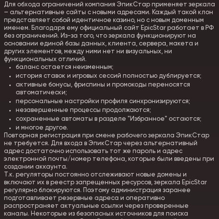
Для обхода ограничений компания ЭпикСтар применяет зеркала
– альтернативные сайты с новыми адресами. Каждый такой клон
представляет собой идентичное казино, но с новым доменным
именем. Благодаря ему официальный сайт EpicStar работает в РФ
без ограничений. Из-за того, что зеркала функционируют на
основании единой базы данных, клиента, сервера, макета и
других элементов, между ними нет ни визуальных, ни
функциональных отличий.
баланс остается неизменным;
история ставок и игровых сессий полностью дублируется;
активные бонусы, фриспины и промокоды переносятся
автоматически;
персональные настройки профиля синхронизируются;
незавершенные процессы продолжаются;
сохраненные автоматы в разделе "Избранное" остаются;
и многое другое.
Повторная регистрация при смене рабочего зеркала ЭпикСтар
не требуется. Для входа в ЭпикСтар через альтернативный
адрес достаточно использовать тот же пароль и адрес
электронной почты/номер телефона, которые были введены при
создании аккаунта.
Т.к. регуляторы постоянно отслеживают новые домены и
включают их в реестр запрещенных ресурсов, зеркала EpicStar
регулярно блокируются. Поэтому администрация заранее
подготавливает резервные адреса и оперативно
распространяет актуальные ссылки через проверенные
каналы. Некоторые из безопасных источников для поиска