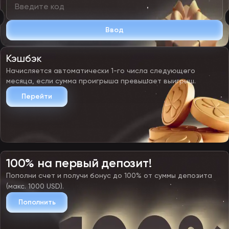
Ввод
Кэшбэк
Начисляется автоматически 1-го числа следующего
месяца, если сумма проигрыша превышает выигрыш.
Перейти
100% на первый депозит!
Пополни счет и получи бонус до 100% от суммы депозита
(макс. 1000 USD).
Пополнить