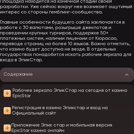
Площадка находится на конечной стадии своей
разработки. Уже сейчас вокруг нее возникает ощутимый
интерес со стороны гемблинг-сообщества.
Главные особенности будущего сайта заключается в
работе с 30 валютами, розыгрыше джекпотов и
проведении крупных турниров, поддержке 50+
платежных систем, наличии лицензии от Кюрасао,
переводе страниц на более 10 языков. Важно отметить,
что казино будет доступна не везде. В отдельных
государствах понадобится искать рабочие зеркала для
входа в ЭпикСтар.
Содержание
Рабочее зеркало ЭпикСтар на сегодня от казино
EpicStar
Регистрация в казино Эпикстар и вход на
Официальный сайт
Приложение Эпик стар и мобильная версия
EpicStar казино онлайн