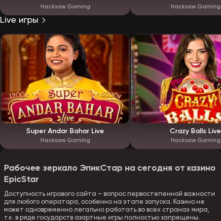
Hacksaw Gaming
Hacksaw Gaming
Live игры
Super Andar Bahar Live
Crazy Balls Live
Hacksaw Gaming
Hacksaw Gaming
Рабочее зеркало ЭпикСтар на сегодня от казино
EpicStar
Доступность игрового сайта – вопрос первостепенной важности
для любого оператора, особенно на этапе запуска. Казино не
может одновременно легально работать во всех странах мира,
т.к. в ряде государств азартные игры полностью запрещены.