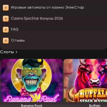
Игровые автоматы от казино ЭпикСтар
Casino EpicStar бонусы 2026
FAQ
Отзывы
Слоты
Banana Rock
Buffalo