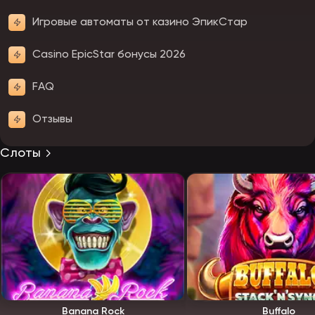
Игровые автоматы от казино ЭпикСтар
Casino EpicStar бонусы 2026
FAQ
Отзывы
Слоты
Banana Rock
Buffalo