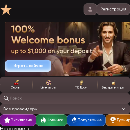
Регистрация
Играть сейчас
Слоты
Live игры
ТВ Шоу
Быстрые игры
Поиск игр
Все провайдеры
Эксклюзив
Новинки
Популярные
Турни
Недавние