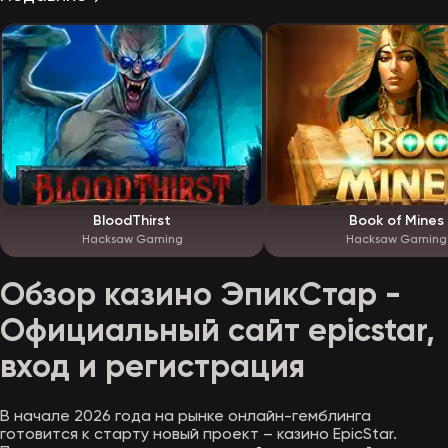
BloodThirst
Book of Mines
Hacksaw Gaming
Hacksaw Gaming
Обзор казино ЭпикСтар -
Официальный сайт epicstar,
вход и регистрация
В начале 2026 года на рынке онлайн-гемблинга
готовится к старту новый проект – казино EpicStar.