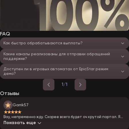
FAQ
Как быстро обрабатываются выплаты?
Какие каналы реализованы для отправки обращений
поддержке?
Доступен ли в игровых автоматах от EpicStar режим
демо?
1/1
Отзывы
Garrik57
★★★★★
Вау, непременно жду. Скорее всего будет оч крутой портал. Я
уже предвкушаю, как круто он будет раздавать на старте.
Показать еще