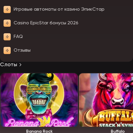
Игровые автоматы от казино ЭпикСтар
Casino EpicStar бонусы 2026
FAQ
Отзывы
Слоты
Banana Rock
Buffalo