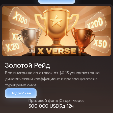
Casino EpicStar бонусы 2026
В плане акций на официальном сайте ЭпикСтар доступны все
самые популярные предложения.
Приветственный пакет
Для новичков ожидаются 100% фрибеты на первое пополнение с
максимальным лимитом до ₽100000. Дополнительно к
депозитному бонусу начисляются 100-150 вращений, которые
выдаются по частям: 50 фриспинов сразу, остальные – в течение
следующих 3-5 дней.
Вейджер для приветственного пакета составит до х30. Это
означает, что перед выводом полученную сумму необходимо
отыграть в автоматах 30 раз. Срок выполнения условий – до 14
дней с момента активации. Дополнительно фриспины
привязываются к одному из известных слотов: The Dog House,
Золотой Рейд
Sweet Bonanza, Gates of Olympus, Sugar Rush или подобных хитов
от других провайдеров.
Все выигрыши со ставок от $0.15 умножаются на
Бездеп
динамический коэффициент и превращаются в
Бездепозитные бонусы за регистрацию в ЭпикСтар пока не
анонсированы, но не исключена их раздача в первые недели
турнирные очки.
после запуска. Если оператор решит запустить такую акцию, то
игрокам стоит ожидать получения 50 фриспинов или 500 рублей
Подробнее
фрибета без необходимости пополнения.
Релоад
Призовой фонд
Старт через
Релоад-бонусы на повторные депозиты – это основа, которая
500 000 USD
9д 12ч
дает активным пользователям больше фрибетов для игры.
Процент надбавки варьируется от 25% до 75% в зависимости от