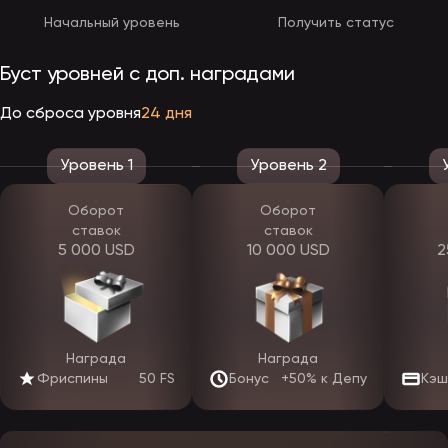
ввести в специальном окне. Подтверждение электронной почты
Начальный уровень
Получить статус
проходит через ссылку, которая размещается внутри письма от
компании. Она действует в течение 24 часов.
KYC-проверка в online casino EpicStar – необязательное условие
Буст уровней с доп. наградами
для новичков. Но оно направлено на предотвращение отмывания
денег, мошенничества и защиты несовершеннолетних лиц. При
желании новички могут пройти верификацию за 24 часа.
До сброса уровня
24 дня
Приложение Эпик стар и мобильная версия
Уровень 1
Уровень 2
EpicStar казино онлайн
В списке предложений казино ЭпикСтар будет не только
Оборот
Оборот
множество слотов, но и собственное приложение. Ожидается, что
ставок
ставок
мобильный софт подойдет под устройства на базе АйОС и
Андроид.
5 000 USD
10 000 USD
2
Технические преимущества приложения EpicStar:
Скорость загрузки игр выше на 40-60% за счет кэширования
графических элементов интерфейса и предзагрузки часто
используют автоматов.
Всплывающие уведомления.
Стабильная работа онлайн казино ЭпикСтар при слабом
Награда
Награда
соединении.
Фриспины
50 FS
Бонус
+50% к Депу
Кэш
Потребление трафика снижено на 30-50% благодаря
бережной передаче данных и уменьшению изображения. При
игре в слоты средний расход составляет 15-25 МБ в час
против 30-40 МБ в браузере.
Автоматический вход в аккаунт в EpicStar через сохраненные