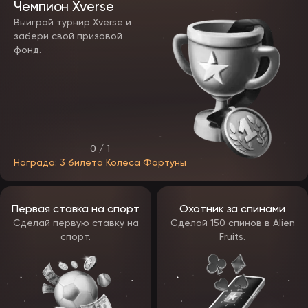
Чемпион Xverse
учетные данные или биометрию.
Выиграй турнир Xverse и
Офлайн-доступ к демо-версиям.
Также интерфейс приложения ЭпикСтар адаптирован под
забери свой призовой
вертикальную и горизонтальную ориентацию. При повороте
фонд.
экрана слоты автоматически растягиваются по всему дисплею, а
элементы управления перемещаются. Функционал полностью
идентичен десктопной версии.
Мобильная версия EpicStar– альтернатива для тех, кто не хочет
загружать симулятор. Запускается она автоматически при
переходе на сайт с любого мобильного гаджета. Из плюсов:
универсальность – работает на любых телефонах, не требует
скачивания, активно посредством какого-угодно браузера.
0 / 1
Игровые автоматы от казино ЭпикСтар
Награда: 3 билета Колеса Фортуны
Игровая библиотека бренда формируется из контента от 60+
мировых провайдеров. В стартовом каталоге представлено
более 4000 позиций с еженедельным пополнением новинками. В
Первая ставка на спорт
Охотник за спинами
основу коллекции входят слоты от таких разработчиков: Red
Сделай первую ставку на
Сделай 150 спинов в Alien
Tiger, Amusnet, Amatic, Play’n Go, ELK, Playtech, RealPlay, BTG,
Pragmatic Play и т. д.
спорт.
Fruits.
Слоты в ЭпикСтар разделены на несколько категорий по
механикам: классические автоматы с 3 барабанами, Megaways, с
кластерами, видео, 3D, с респинами, с каскадами и т. д. RTP игр в
каталоге изменяется от 94% до 98%. Дисперсия соответствует
уровням от низкой до экстремальной. Отдельные релизы
содержат джекпоты или выплаты до х100 000. Для нахождения