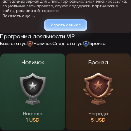
актуальных зеркал для ЭпикСтар: официальная email-рассылка,
социальные сети проекта, служба поддержки, партнерские
сайты, реклама в Интернете.
Показать еще
Регистрация в казино Эпикстар и вход на
Играть сейчас
Официальный сайт
Программа лояльности VIP
Весь процесс регистрации в ЭпикСтар – от начала заполнения
формы до активации профиля, занимает не более 3-5 минут.
Ваш статус
Новичок
След. статус
Бронза
Стартовая содержит несколько обязательных полей:
Электронная почта или номер телефона – выбирается один
из вариантов.
Пароль, с рекомендуемой длинной от 8 символов.
Новичок
Бронза
Страна проживания.
Валюта – устанавливается один раз и не меняется в
дальнейшем.
Промокод для EpicStar– необязательное поле. Если у игрока
есть специальный код, то он может использовать при
регистрации.
Согласие с правилами – обязательный пункт. Пользователь
подтверждает, что ознакомился с пользовательскими
соглашениями и политикой конфиденциальности.
Дополнительно важно поставить галочку в поле, где
Награда
Награда
подтверждается совершеннолетний возраст.
1 USD
5 USD
После заполнения формы и нажатия кнопки
“Зарегистрироваться” Эпикстар создает профиль и отправляет
код подтверждения на номер мобильного телефона. Его следует