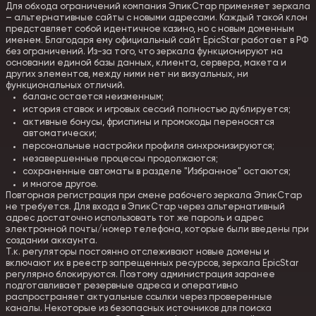
Для обхода ограничений компания ЭпикСтар применяет зеркала
– альтернативные сайты с новыми адресами. Каждый такой клон
представляет собой идентичное казино, но с новым доменным
именем. Благодаря ему официальный сайт EpicStar работает в РФ
без ограничений. Из-за того, что зеркала функционируют на
основании единой базы данных, клиента, сервера, макета и
других элементов, между ними нет ни визуальных, ни
функциональных отличий.
баланс остается неизменным;
история ставок и игровых сессий полностью дублируется;
активные бонусы, фриспины и промокоды переносятся
автоматически;
персональные настройки профиля синхронизируются;
незавершенные процессы продолжаются;
сохраненные автоматы в разделе "Избранное" остаются;
и многое другое.
Повторная регистрация при смене рабочего зеркала ЭпикСтар
не требуется. Для входа в ЭпикСтар через альтернативный
адрес достаточно использовать тот же пароль и адрес
электронной почты/номер телефона, которые были введены при
создании аккаунта.
Т.к. регуляторы постоянно отслеживают новые домены и
включают их в реестр запрещенных ресурсов, зеркала EpicStar
регулярно блокируются. Поэтому администрация заранее
подготавливает резервные адреса и оперативно
распространяет актуальные ссылки через проверенные
каналы. Некоторые из безопасных источников для поиска