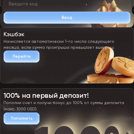
Ввод
Кэшбэк
Начисляется автоматически 1-го числа следующего
месяца, если сумма проигрыша превышает выигрыш.
Перейти
100% на первый депозит!
Пополни счет и получи бонус до 100% от суммы депозита
(макс. 1000 USD).
Пополнить