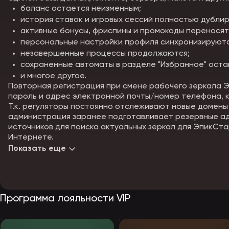
баланс остается неизменным;
история ставок и игровых сессий полностью дублир
активные бонусы, фриспины и промокоды переносят
персональные настройки профиля синхронизируютс
незавершенные процессы продолжаются;
сохраненные автоматы в разделе "Избранное" оста
и многое другое.
Повторная регистрация при смене рабочего зеркала Э
пароль и адрес электронной почты/номер телефона, к
Т.к. регуляторы постоянно отслеживают новые домены 
администрация заранее подготавливает резервные ад
источников для поиска актуальных зеркал для ЭпикСта
Интернете.
Показать еще
Регистрация в казино Эпикстар
Весь процесс регистрации в ЭпикСтар – от начала за
обязательных полей:
Программа лояльности VIP
Электронная почта или номер телефона – выбирает
Пароль, с рекомендуемой длинной от 8 символов.
Страна проживания.