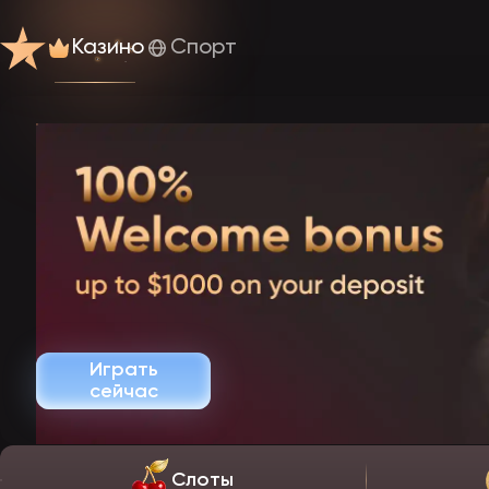
Казино
Спорт
Играть
сейчас
Слоты