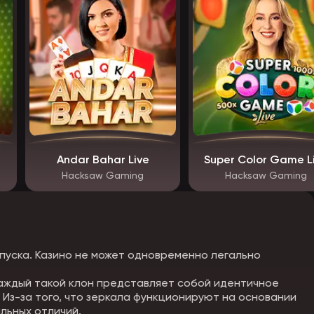
Andar Bahar Live
Super Color Game L
Hacksaw Gaming
Hacksaw Gaming
пуска. Казино не может одновременно легально
Каждый такой клон представляет собой идентичное
 Из-за того, что зеркала функционируют на основании
альных отличий.