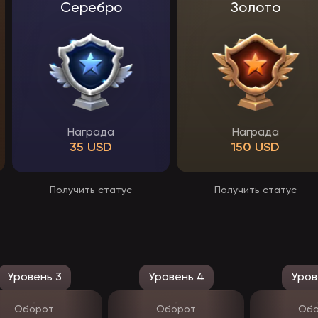
Серебро
Золото
в дальнейшем.
у игрока есть специальный код, то он может использоват
зователь подтверждает, что ознакомился с пользователь
де подтверждается совершеннолетний возраст.
ироваться” Эпикстар создает профиль и отправляет код
лектронной почты проходит через ссылку, которая разме
ное условие для новичков. Но оно направлено на предот
пройти верификацию за 24 часа.
Награда
Награда
35 USD
150 USD
ная версия EpicStar казино онл
ко множество слотов, но и собственное приложение. Ож
Получить статус
Получить статус
ирования графических элементов интерфейса и предзагр
лабом соединении.
 бережной передаче данных и уменьшению изображения.
Уровень 3
Уровень 4
Уров
охраненные учетные данные или биометрию.
Оборот
Оборот
Обо