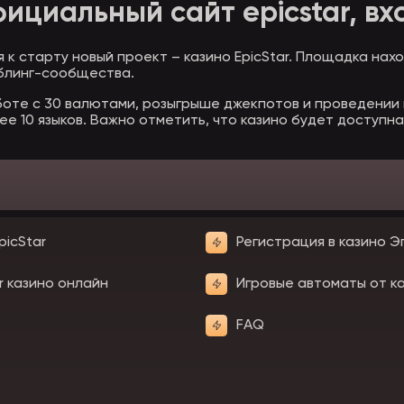
ициальный сайт epicstar, вх
 к старту новый проект – казино EpicStar. Площадка нах
мблинг-сообщества.
оте с 30 валютами, розыгрыше джекпотов и проведении 
е 10 языков. Важно отметить, что казино будет доступн
picStar
Регистрация в казино Э
r казино онлайн
Игровые автоматы от к
FAQ