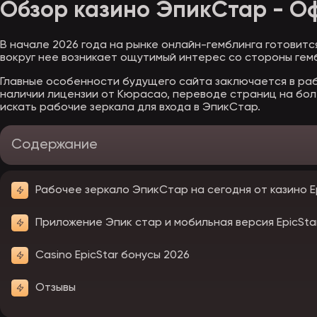
Обзор казино ЭпикСтар - Оф
В начале 2026 года на рынке онлайн-гемблинга готовится
вокруг нее возникает ощутимый интерес со стороны ге
Главные особенности будущего сайта заключается в раб
наличии лицензии от Кюрасао, переводе страниц на боле
искать рабочие зеркала для входа в ЭпикСтар.
Содержание
Рабочее зеркало ЭпикСтар на сегодня от казино E
Приложение Эпик стар и мобильная версия EpicSta
Casino EpicStar бонусы 2026
Отзывы