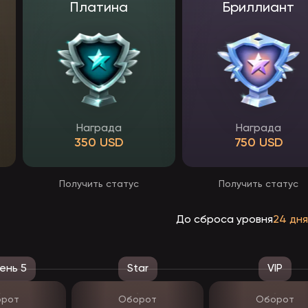
Платина
Бриллиант
ь при регистрации.
скими соглашениями и политикой конфиденциальности.
 подтверждения на номер мобильного телефона. Его
щается внутри письма от компании. Она действует в
вращение отмывания денег, мошенничества и защиты
Награда
Награда
350 USD
750 USD
айн
идается, что мобильный софт подойдет под устройства
Получить статус
Получить статус
До сброса уровня
24 дня
узки часто используют автоматов.
 При игре в слоты средний расход составляет 15-25
ень 5
Star
VIP
рот
Оборот
Оборот