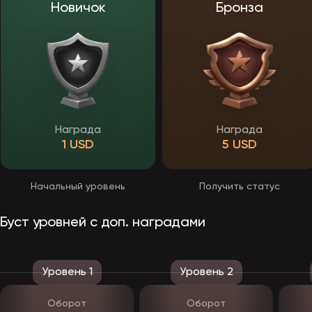
Новичок
Бронза
Валюта – устанавливается один раз и не меняется 
Промокод для EpicStar– необязательное поле. Если 
Согласие с правилами – обязательный пункт. Поль
Дополнительно важно поставить галочку в поле, г
После заполнения формы и нажатия кнопки “Зарегистр
следует ввести в специальном окне. Подтверждение э
течение 24 часов.
KYC-проверка в online casino EpicStar – необязатель
несовершеннолетних лиц. При желании новички могут 
Награда
Награда
1 USD
5 USD
Приложение Эпик стар и мобиль
В списке предложений казино ЭпикСтар будет не толь
Начальный уровень
Получить статус
на базе АйОС и Андроид.
Технические преимущества приложения EpicStar:
Буст уровней с доп. наградами
Скорость загрузки игр выше на 40-60% за счет кэш
Всплывающие уведомления.
Стабильная работа онлайн казино ЭпикСтар при с
Потребление трафика снижено на 30-50% благодаря
Уровень 1
Уровень 2
МБ в час против 30-40 МБ в браузере.
Автоматический вход в аккаунт в EpicStar через с
Оборот
Оборот