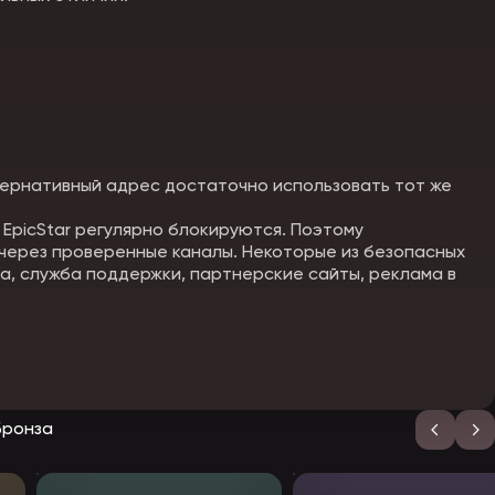
тернативный адрес достаточно использовать тот же
EpicStar регулярно блокируются. Поэтому
через проверенные каналы. Некоторые из безопасных
а, служба поддержки, партнерские сайты, реклама в
е 3-5 минут. Стартовая содержит несколько
Бронза