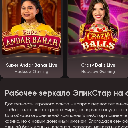
Super Andar Bahar Live
Crazy Balls Live
Hacksaw Gaming
Hacksaw Gaming
Рабочее зеркало ЭпикСтар на с
Доступность игрового сайта – вопрос первостепенной
работать во всех странах мира, т.к. в ряде государс
Для обхода ограничений компания ЭпикСтар применяет
казино, но с новым доменным именем. Благодаря ему оф
единой базы данных, клиента, сервера, макета и други