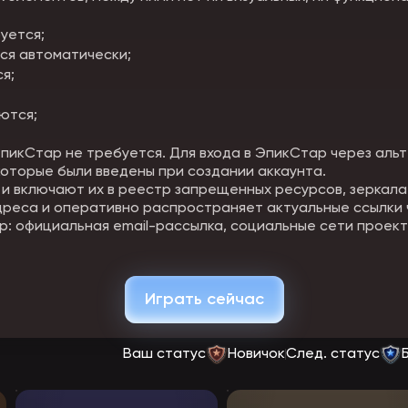
уется;
ся автоматически;
я;
ются;
пикСтар не требуется. Для входа в ЭпикСтар через аль
оторые были введены при создании аккаунта.
и включают их в реестр запрещенных ресурсов, зеркала 
реса и оперативно распространяет актуальные ссылки 
р: официальная email-рассылка, социальные сети проект
 и вход на Официальный сайт
Играть сейчас
полнения формы до активации профиля, занимает не боле
Ваш статус
Новичок
След. статус
ся один из вариантов.