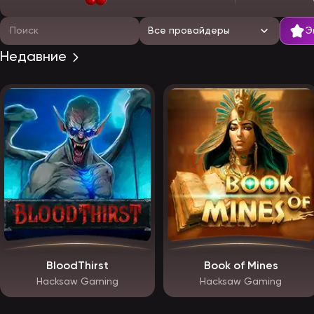
Все провайдеры
Э
Поиск игр
Недавние
BloodThirst
Book of Mines
Hacksaw Gaming
Hacksaw Gaming