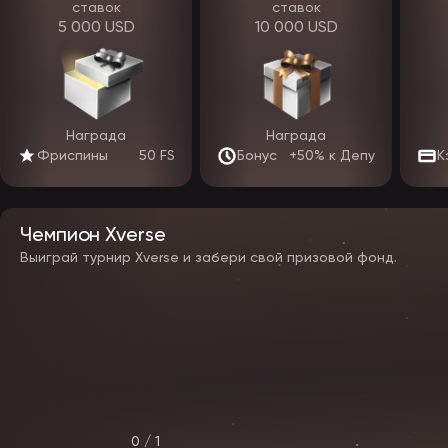
Офлайн-доступ к демо-версиям.
ставок
ставок
Также интерфейс приложения ЭпикСтар адаптирован п
5 000 USD
10 000 USD
по всему дисплею, а элементы управления перемещаю
Мобильная версия EpicStar– альтернатива для тех, кт
гаджета. Из плюсов: универсальность – работает на л
Игровые автоматы от казино Э
Награда
Награда
Фриспины
50 FS
Бонус
+50% к Депу
К
Игровая библиотека бренда формируется из контента
пополнением новинками. В основу коллекции входят слоты 
д.
Слоты в ЭпикСтар разделены на несколько категорий п
Чемпион Xverse
каскадами и т. д. RTP игр в каталоге изменяется от 
Выиграй турнир Xverse и забери свой призовой фонд.
или выплаты до х100 000. Для нахождения самого подх
Сейчас в списке новых игр встречаются такие тайтлы: Avia
и прочие.
Классические автоматы в EpicStar casino представле
The Dog House;
Wild Bounty Showdown;
Wild Bandito;
Gates of Olympus 1000;
Sweet Bonanza;
0 / 1