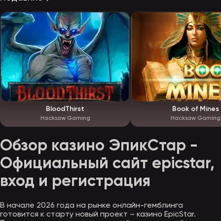
BloodThirst
Book of Mines
Hacksaw Gaming
Hacksaw Gaming
Обзор казино ЭпикСтар -
Официальный сайт epicstar,
вход и регистрация
В начале 2026 года на рынке онлайн-гемблинга
готовится к старту новый проект – казино EpicStar.