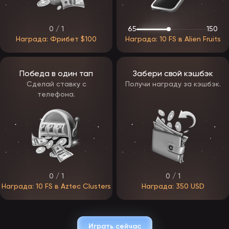
самого подходящего слота можно применить фильтры по
провайдеру, теме, типу, новизне и другим критериям.
Сейчас в списке новых игр встречаются такие тайтлы: Avia Fly 2,
3 Super Coin Volcanoes, Taco Hell, Candyland Pop, Fruitillionaire,
0 / 1
65
150
Deal With Death, Cashybara Boxing Edition и прочие.
Награда: Фрибет $100
Награда: 10 FS в Alien Fruits
Классические автоматы в EpicStar casino представлены
следующими названиями:
The Dog House;
Wild Bounty Showdown;
Победа в один тап
Забери свой кэшбэк
Wild Bandito;
Сделай ставку с
Получи награду за кэшбэк.
Gates of Olympus 1000;
телефона.
Sweet Bonanza;
Le Bandit;
Fortune of Olympus;
и иными.
Раздел с играми с живыми дилерами в Эпик Стар строится на
разработках от 5+ разработчиков. Общее количество лайв-
столов составляет 300+ вариантов. За каждым столом работают
квалифицированные дилеры, часть которых ведет сессию на
английском или русском языке. Из предложений есть рулетка,
кости, блэкджек, шоу, колесо фортуны, крэпс, баккарат, бинко,
0 / 1
0 / 1
покер и многое другое.
Награда: 10 FS в Aztec Clusters
Награда: 350 USD
В дополнение к основному каталогу на сайт присутствуют
быстрые игры и краши. Сюда входят Aviator, JetX, Spaceman,
Plinko, Goal, Mines, Dice, HiLo и много чего еще. В таких игровых
автоматах в EpicStar раунды длятся 5-30 секунд, что позволяет
игрокам максимально быстро получать выигрыши.
Играть сейчас