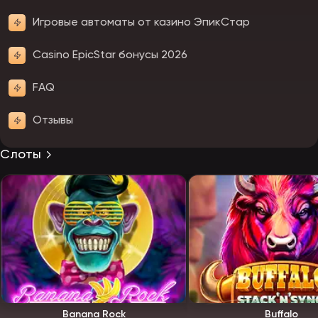
Игровые автоматы от казино ЭпикСтар
Casino EpicStar бонусы 2026
FAQ
Отзывы
Слоты
Banana Rock
Buffalo