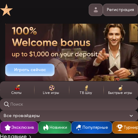
Регистрация
Играть сейчас
Слоты
Live игры
ТВ Шоу
Быстрые игры
Поиск игр
Все провайдеры
Эксклюзив
Новинки
Популярные
Турни
Недавние