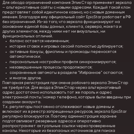
Для обхода ограничений компания ЭпикСтар применяет зеркала
– альтернативные сайты с новыми адресами. Каждый такой клон
представляет собой идентичное казино, но с новым доменным
именем. Благодаря ему официальный сайт EpicStar работает в РФ
без ограничений. Из-за того, что зеркала функционируют на
основании единой базы данных, клиента, сервера, макета и
других элементов, между ними нет ни визуальных, ни
функциональных отличий.
баланс остается неизменным;
история ставок и игровых сессий полностью дублируется;
активные бонусы, фриспины и промокоды переносятся
автоматически;
персональные настройки профиля синхронизируются;
незавершенные процессы продолжаются;
сохраненные автоматы в разделе "Избранное" остаются;
и многое другое.
Повторная регистрация при смене рабочего зеркала ЭпикСтар
не требуется. Для входа в ЭпикСтар через альтернативный
адрес достаточно использовать тот же пароль и адрес
электронной почты/номер телефона, которые были введены при
создании аккаунта.
Т.к. регуляторы постоянно отслеживают новые домены и
включают их в реестр запрещенных ресурсов, зеркала EpicStar
регулярно блокируются. Поэтому администрация заранее
подготавливает резервные адреса и оперативно
распространяет актуальные ссылки через проверенные
каналы. Некоторые из безопасных источников для поиска