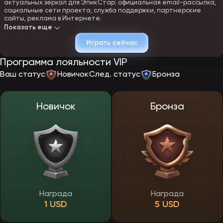
актуальных зеркал для ЭпикСтар: официальная email-рассылка,
социальные сети проекта, служба поддержки, партнерские
сайты, реклама в Интернете.
Показать еще
Регистрация в казино Эпикстар и вход на
Играть сейчас
Официальный сайт
Программа лояльности VIP
Весь процесс регистрации в ЭпикСтар – от начала заполнения
формы до активации профиля, занимает не более 3-5 минут.
Ваш статус
Новичок
След. статус
Бронза
Стартовая содержит несколько обязательных полей:
Электронная почта или номер телефона – выбирается один
из вариантов.
Пароль, с рекомендуемой длинной от 8 символов.
Новичок
Бронза
Страна проживания.
Валюта – устанавливается один раз и не меняется в
дальнейшем.
Промокод для EpicStar– необязательное поле. Если у игрока
есть специальный код, то он может использовать при
регистрации.
Согласие с правилами – обязательный пункт. Пользователь
подтверждает, что ознакомился с пользовательскими
соглашениями и политикой конфиденциальности.
Дополнительно важно поставить галочку в поле, где
Награда
Награда
подтверждается совершеннолетний возраст.
1 USD
5 USD
После заполнения формы и нажатия кнопки
“Зарегистрироваться” Эпикстар создает профиль и отправляет
код подтверждения на номер мобильного телефона. Его следует