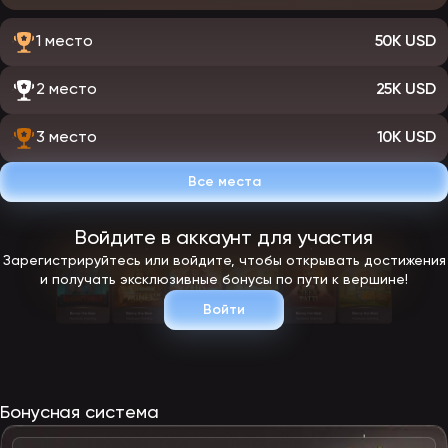
дня недели и количества пополнения. Максимальный бонус в
казино EpicStar достигает 50 000 российских рублей. Вейджер
1 место
50K USD
стандартный – х25-х35.
Кешбек
Кэшбэк-программа предполагает еженедельное начисление от
2 место
25K USD
5% до 20% от чистых проигрышей. Расчет ведется с
понедельника по воскресенье – начисление происходит в
течение 24 часов после окончания недели. Кэшбэк начисляется
3 место
10K USD
бонусными средствами с вейджером х5-х10.
Все места
Войдите в аккаунт для участия
Зарегистрируйтесь или войдите, чтобы открывать достижения
и получать эксклюзивные бонусы по пути к вершине!
Войти
Бонусная система