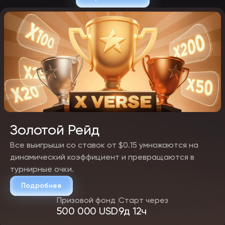
Casino EpicStar бонусы 2026
В плане акций на официальном сайте ЭпикСтар доступны все
самые популярные предложения.
Приветственный пакет
Для новичков ожидаются 100% фрибеты на первое пополнение с
максимальным лимитом до ₽100000. Дополнительно к
депозитному бонусу начисляются 100-150 вращений, которые
выдаются по частям: 50 фриспинов сразу, остальные – в течение
следующих 3-5 дней.
Вейджер для приветственного пакета составит до х30. Это
означает, что перед выводом полученную сумму необходимо
отыграть в автоматах 30 раз. Срок выполнения условий – до 14
дней с момента активации. Дополнительно фриспины
привязываются к одному из известных слотов: The Dog House,
Золотой Рейд
Sweet Bonanza, Gates of Olympus, Sugar Rush или подобных хитов
от других провайдеров.
Все выигрыши со ставок от $0.15 умножаются на
Бездеп
динамический коэффициент и превращаются в
Бездепозитные бонусы за регистрацию в ЭпикСтар пока не
анонсированы, но не исключена их раздача в первые недели
турнирные очки.
после запуска. Если оператор решит запустить такую акцию, то
игрокам стоит ожидать получения 50 фриспинов или 500 рублей
Подробнее
фрибета без необходимости пополнения.
Релоад
Призовой фонд
Старт через
Релоад-бонусы на повторные депозиты – это основа, которая
500 000 USD
9д 12ч
дает активным пользователям больше фрибетов для игры.
Процент надбавки варьируется от 25% до 75% в зависимости от