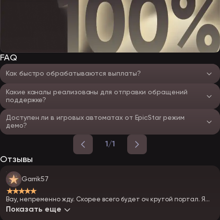
FAQ
Как быстро обрабатываются выплаты?
Какие каналы реализованы для отправки обращений
поддержке?
Доступен ли в игровых автоматах от EpicStar режим
демо?
1/1
Отзывы
Garrik57
★★★★★
Вау, непременно жду. Скорее всего будет оч крутой портал. Я
уже предвкушаю, как круто он будет раздавать на старте.
Показать еще