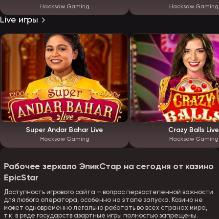
Hacksaw Gaming
Hacksaw Gaming
Live игры
Super Andar Bahar Live
Crazy Balls Live
Hacksaw Gaming
Hacksaw Gaming
Рабочее зеркало ЭпикСтар на сегодня от казино
EpicStar
Доступность игрового сайта – вопрос первостепенной важности
для любого оператора, особенно на этапе запуска. Казино не
может одновременно легально работать во всех странах мира,
т.к. в ряде государств азартные игры полностью запрещены.