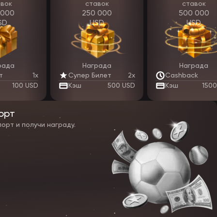
вок
ставок
ставок
вороте экрана слоты автоматически растягиваются
 000
250 000
500 000
ии.
SD
USD
USD
тически при переходе на сайт с любого мобильного
ством какого-угодно браузера.
рада
Награда
Награда
т
1x
Супер Билет
2x
Cashback
едставлено более 4000 позиций с еженедельным
100 USD
Кэш
500 USD
Кэш
1500
n Go, ELK, Playtech, RealPlay, BTG, Pragmatic Play и т.
aways, с кластерами, видео, 3D, с респинами, с
орт
до экстремальной. Отдельные релизы содержат джекпоты
орт и получи награду.
еме, типу, новизне и другим критериям.
uitillionaire, Deal With Death, Cashybara Boxing Edition