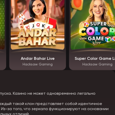
Andar Bahar Live
Super Color Game L
Hacksaw Gaming
Hacksaw Gaming
пуска. Казино не может одновременно легально
Каждый такой клон представляет собой идентичное
 Из-за того, что зеркала функционируют на основании
альных отличий.