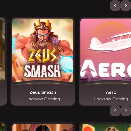
Zeus Smash
Aero
Hacksaw Gaming
Hacksaw Gaming