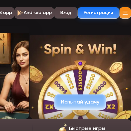
S app
Android app
Вход
Регистрация
Испытай удачу
Быстрые игры