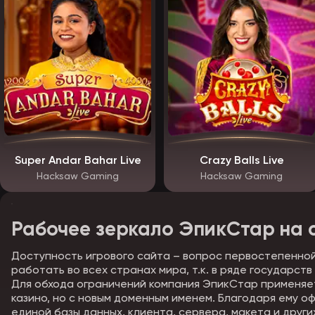
Super Andar Bahar Live
Crazy Balls Live
Hacksaw Gaming
Hacksaw Gaming
Рабочее зеркало ЭпикСтар на с
Доступность игрового сайта – вопрос первостепенной
работать во всех странах мира, т.к. в ряде государс
Для обхода ограничений компания ЭпикСтар применяет
казино, но с новым доменным именем. Благодаря ему оф
единой базы данных, клиента, сервера, макета и други