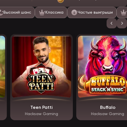
Высокий шанс
Классика
Частые выигрыши
Teen Patti
Buffalo
Hacksaw Gaming
Hacksaw Gaming