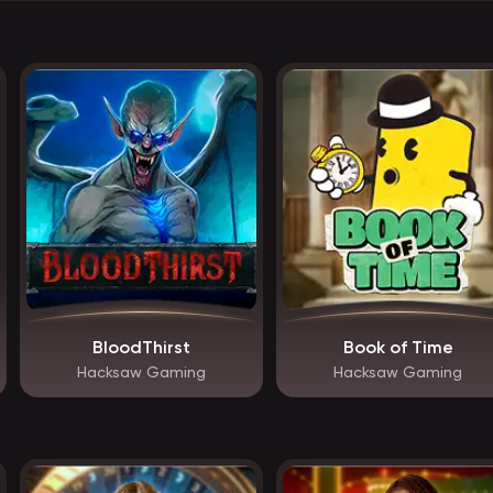
BloodThirst
Book of Time
Hacksaw Gaming
Hacksaw Gaming