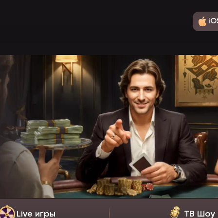
iO
Live игры
ТВ Шоу