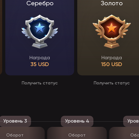
Серебро
Золото
в дальнейшем.
у игрока есть специальный код, то он может использоват
зователь подтверждает, что ознакомился с пользователь
де подтверждается совершеннолетний возраст.
ироваться” Эпикстар создает профиль и отправляет код
лектронной почты проходит через ссылку, которая разме
ное условие для новичков. Но оно направлено на предот
пройти верификацию за 24 часа.
Награда
Награда
35 USD
150 USD
ная версия EpicStar казино онл
ко множество слотов, но и собственное приложение. Ож
Получить статус
Получить статус
ирования графических элементов интерфейса и предзагр
лабом соединении.
 бережной передаче данных и уменьшению изображения.
Уровень 3
Уровень 4
Уров
охраненные учетные данные или биометрию.
Оборот
Оборот
Обо