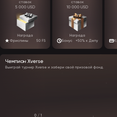
Офлайн-доступ к демо-версиям.
ставок
ставок
Также интерфейс приложения ЭпикСтар адаптирован п
5 000 USD
10 000 USD
по всему дисплею, а элементы управления перемещаю
Мобильная версия EpicStar– альтернатива для тех, кт
гаджета. Из плюсов: универсальность – работает на л
Игровые автоматы от казино Э
Награда
Награда
Фриспины
50 FS
Бонус
+50% к Депу
К
Игровая библиотека бренда формируется из контента
пополнением новинками. В основу коллекции входят слоты 
д.
Слоты в ЭпикСтар разделены на несколько категорий п
Чемпион Xverse
каскадами и т. д. RTP игр в каталоге изменяется от 
Выиграй турнир Xverse и забери свой призовой фонд.
или выплаты до х100 000. Для нахождения самого подх
Сейчас в списке новых игр встречаются такие тайтлы: Avia
и прочие.
Классические автоматы в EpicStar casino представле
The Dog House;
Wild Bounty Showdown;
Wild Bandito;
Gates of Olympus 1000;
Sweet Bonanza;
0 / 1