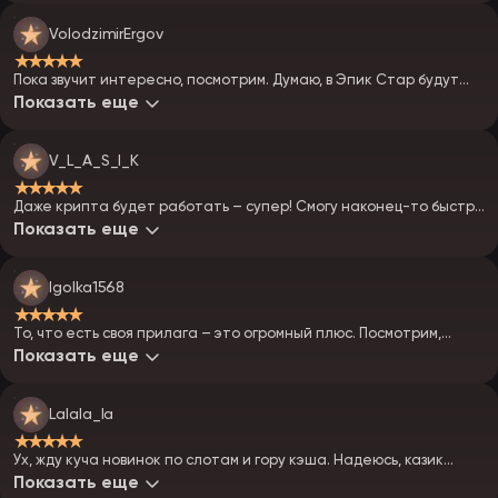
VolodzimirErgov
★★★★★
Пока звучит интересно, посмотрим. Думаю, в Эпик Стар будут
хорошие бонусы для новичков. Главное, чтобы вейджеры все не
Показать еще
испортили.
V_L_A_S_I_K
★★★★★
Даже крипта будет работать – супер! Смогу наконец-то быстро
переводить кэш. Заодно в лайве протестирую новинки.
Показать еще
Igolka1568
★★★★★
То, что есть своя прилага – это огромный плюс. Посмотрим,
насколько стабильно будет пахать на мобиле. На словах все
Показать еще
круто, но проверим на деле.
Lalala_la
★★★★★
Ух, жду куча новинок по слотам и гору кэша. Надеюсь, казик
прикормит пользователей на старте.
Показать еще