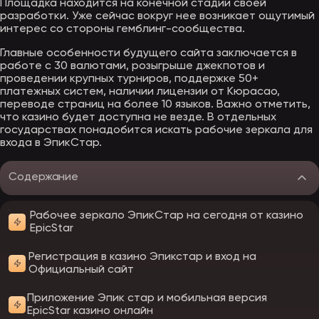
Площадка находится на конечной стадии своей
разработки. Уже сейчас вокруг нее возникает ощутимый
интерес со стороны гемблинг-сообщества.
Главные особенности будущего сайта заключается в
работе с 30 валютами, розыгрыше джекпотов и
проведении крупных турниров, поддержке 50+
платежных систем, наличии лицензии от Кюрасао,
переводе страниц на более 10 языков. Важно отметить,
что казино будет доступна не везде. В отдельных
государствах понадобится искать рабочие зеркала для
входа в ЭпикСтар.
Содержание
Рабочее зеркало ЭпикСтар на сегодня от казино
EpicStar
Регистрация в казино Эпикстар и вход на
Официальный сайт
Приложение Эпик стар и мобильная версия
EpicStar казино онлайн