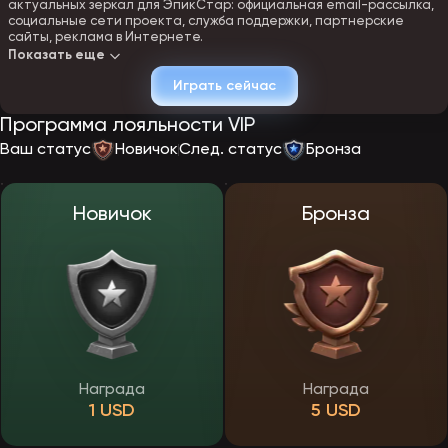
актуальных зеркал для ЭпикСтар: официальная email-рассылка,
социальные сети проекта, служба поддержки, партнерские
сайты, реклама в Интернете.
Показать еще
Регистрация в казино Эпикстар и вход на
Играть сейчас
Официальный сайт
Программа лояльности VIP
Весь процесс регистрации в ЭпикСтар – от начала заполнения
формы до активации профиля, занимает не более 3-5 минут.
Ваш статус
Новичок
След. статус
Бронза
Стартовая содержит несколько обязательных полей:
Электронная почта или номер телефона – выбирается один
из вариантов.
Пароль, с рекомендуемой длинной от 8 символов.
Новичок
Бронза
Страна проживания.
Валюта – устанавливается один раз и не меняется в
дальнейшем.
Промокод для EpicStar– необязательное поле. Если у игрока
есть специальный код, то он может использовать при
регистрации.
Согласие с правилами – обязательный пункт. Пользователь
подтверждает, что ознакомился с пользовательскими
соглашениями и политикой конфиденциальности.
Дополнительно важно поставить галочку в поле, где
Награда
Награда
подтверждается совершеннолетний возраст.
1 USD
5 USD
После заполнения формы и нажатия кнопки
“Зарегистрироваться” Эпикстар создает профиль и отправляет
код подтверждения на номер мобильного телефона. Его следует