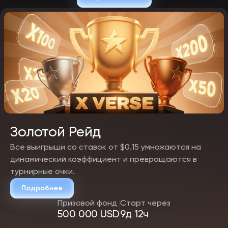
Casino EpicStar бонусы 2026
В плане акций на официальном сайте ЭпикСтар доступны все
самые популярные предложения.
Приветственный пакет
Для новичков ожидаются 100% фрибеты на первое пополнение с
максимальным лимитом до ₽100000. Дополнительно к
депозитному бонусу начисляются 100-150 вращений, которые
выдаются по частям: 50 фриспинов сразу, остальные – в течение
следующих 3-5 дней.
Вейджер для приветственного пакета составит до х30. Это
означает, что перед выводом полученную сумму необходимо
отыграть в автоматах 30 раз. Срок выполнения условий – до 14
дней с момента активации. Дополнительно фриспины
привязываются к одному из известных слотов: The Dog House,
Золотой Рейд
Sweet Bonanza, Gates of Olympus, Sugar Rush или подобных хитов
от других провайдеров.
Все выигрыши со ставок от $0.15 умножаются на
Бездеп
динамический коэффициент и превращаются в
Бездепозитные бонусы за регистрацию в ЭпикСтар пока не
анонсированы, но не исключена их раздача в первые недели
турнирные очки.
после запуска. Если оператор решит запустить такую акцию, то
игрокам стоит ожидать получения 50 фриспинов или 500 рублей
Подробнее
фрибета без необходимости пополнения.
Релоад
Призовой фонд
Старт через
Релоад-бонусы на повторные депозиты – это основа, которая
500 000 USD
9д 12ч
дает активным пользователям больше фрибетов для игры.
Процент надбавки варьируется от 25% до 75% в зависимости от