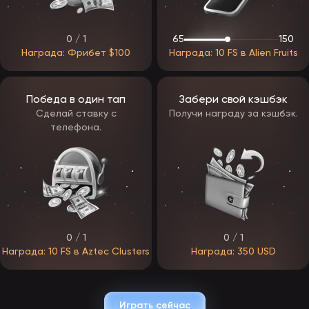
самого подходящего слота можно применить фильтры по
провайдеру, теме, типу, новизне и другим критериям.
Сейчас в списке новых игр встречаются такие тайтлы: Avia Fly 2,
3 Super Coin Volcanoes, Taco Hell, Candyland Pop, Fruitillionaire,
0 / 1
65
150
Deal With Death, Cashybara Boxing Edition и прочие.
Награда: Фрибет $100
Награда: 10 FS в Alien Fruits
Классические автоматы в EpicStar casino представлены
следующими названиями:
The Dog House;
Wild Bounty Showdown;
Победа в один тап
Забери свой кэшбэк
Wild Bandito;
Сделай ставку с
Получи награду за кэшбэк.
Gates of Olympus 1000;
телефона.
Sweet Bonanza;
Le Bandit;
Fortune of Olympus;
и иными.
Раздел с играми с живыми дилерами в Эпик Стар строится на
разработках от 5+ разработчиков. Общее количество лайв-
столов составляет 300+ вариантов. За каждым столом работают
квалифицированные дилеры, часть которых ведет сессию на
английском или русском языке. Из предложений есть рулетка,
кости, блэкджек, шоу, колесо фортуны, крэпс, баккарат, бинко,
0 / 1
0 / 1
покер и многое другое.
Награда: 10 FS в Aztec Clusters
Награда: 350 USD
В дополнение к основному каталогу на сайт присутствуют
быстрые игры и краши. Сюда входят Aviator, JetX, Spaceman,
Plinko, Goal, Mines, Dice, HiLo и много чего еще. В таких игровых
автоматах в EpicStar раунды длятся 5-30 секунд, что позволяет
игрокам максимально быстро получать выигрыши.
Играть сейчас