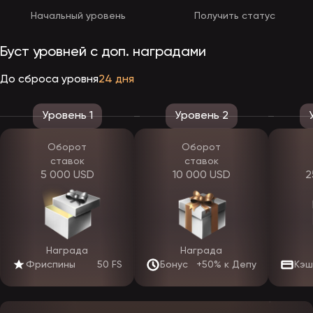
ввести в специальном окне. Подтверждение электронной почты
Начальный уровень
Получить статус
проходит через ссылку, которая размещается внутри письма от
компании. Она действует в течение 24 часов.
KYC-проверка в online casino EpicStar – необязательное условие
Буст уровней с доп. наградами
для новичков. Но оно направлено на предотвращение отмывания
денег, мошенничества и защиты несовершеннолетних лиц. При
желании новички могут пройти верификацию за 24 часа.
До сброса уровня
24 дня
Приложение Эпик стар и мобильная версия
Уровень 1
Уровень 2
EpicStar казино онлайн
В списке предложений казино ЭпикСтар будет не только
Оборот
Оборот
множество слотов, но и собственное приложение. Ожидается, что
ставок
ставок
мобильный софт подойдет под устройства на базе АйОС и
Андроид.
5 000 USD
10 000 USD
2
Технические преимущества приложения EpicStar:
Скорость загрузки игр выше на 40-60% за счет кэширования
графических элементов интерфейса и предзагрузки часто
используют автоматов.
Всплывающие уведомления.
Стабильная работа онлайн казино ЭпикСтар при слабом
Награда
Награда
соединении.
Фриспины
50 FS
Бонус
+50% к Депу
Кэш
Потребление трафика снижено на 30-50% благодаря
бережной передаче данных и уменьшению изображения. При
игре в слоты средний расход составляет 15-25 МБ в час
против 30-40 МБ в браузере.
Автоматический вход в аккаунт в EpicStar через сохраненные