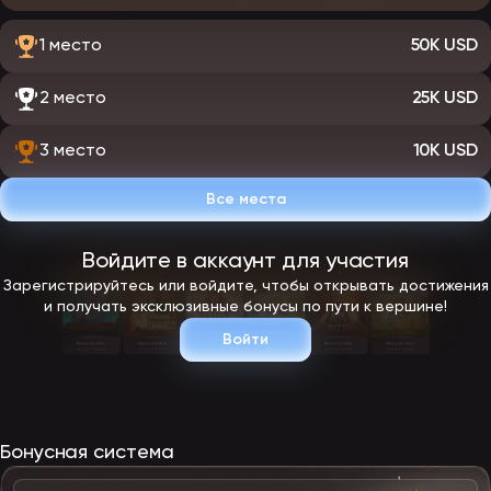
дня недели и количества пополнения. Максимальный бонус в
казино EpicStar достигает 50 000 российских рублей. Вейджер
1 место
50K USD
стандартный – х25-х35.
Кешбек
Кэшбэк-программа предполагает еженедельное начисление от
2 место
25K USD
5% до 20% от чистых проигрышей. Расчет ведется с
понедельника по воскресенье – начисление происходит в
течение 24 часов после окончания недели. Кэшбэк начисляется
3 место
10K USD
бонусными средствами с вейджером х5-х10.
Все места
Войдите в аккаунт для участия
Зарегистрируйтесь или войдите, чтобы открывать достижения
и получать эксклюзивные бонусы по пути к вершине!
Войти
Бонусная система