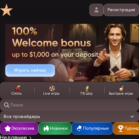
Регистрация
Играть сейчас
Слоты
Live игры
ТВ Шоу
Быстрые игры
Поиск игр
Все провайдеры
Эксклюзив
Новинки
Популярные
Турни
Недавние