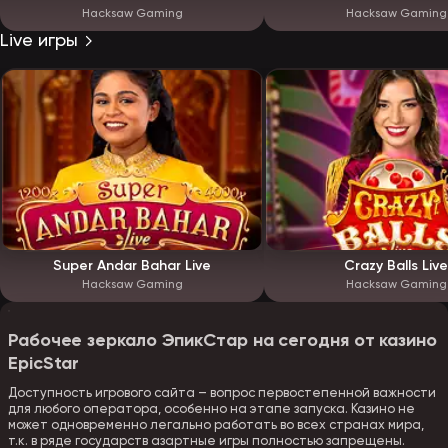
Hacksaw Gaming
Hacksaw Gaming
Live игры
Super Andar Bahar Live
Crazy Balls Live
Hacksaw Gaming
Hacksaw Gaming
Рабочее зеркало ЭпикСтар на сегодня от казино
EpicStar
Доступность игрового сайта – вопрос первостепенной важности
для любого оператора, особенно на этапе запуска. Казино не
может одновременно легально работать во всех странах мира,
т.к. в ряде государств азартные игры полностью запрещены.