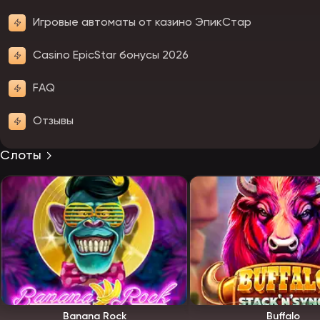
Игровые автоматы от казино ЭпикСтар
Casino EpicStar бонусы 2026
FAQ
Отзывы
Слоты
Banana Rock
Buffalo