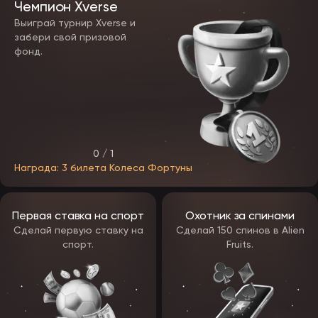
Чемпион Xverse
учетные данные или биометрию.
Выиграй турнир Xverse и
Офлайн-доступ к демо-версиям.
Также интерфейс приложения ЭпикСтар адаптирован под
забери свой призовой
вертикальную и горизонтальную ориентацию. При повороте
фонд.
экрана слоты автоматически растягиваются по всему дисплею, а
элементы управления перемещаются. Функционал полностью
идентичен десктопной версии.
Мобильная версия EpicStar– альтернатива для тех, кто не хочет
загружать симулятор. Запускается она автоматически при
переходе на сайт с любого мобильного гаджета. Из плюсов:
универсальность – работает на любых телефонах, не требует
скачивания, активно посредством какого-угодно браузера.
0 / 1
Игровые автоматы от казино ЭпикСтар
Награда: 3 билета Колеса Фортуны
Игровая библиотека бренда формируется из контента от 60+
мировых провайдеров. В стартовом каталоге представлено
более 4000 позиций с еженедельным пополнением новинками. В
Первая ставка на спорт
Охотник за спинами
основу коллекции входят слоты от таких разработчиков: Red
Сделай первую ставку на
Сделай 150 спинов в Alien
Tiger, Amusnet, Amatic, Play’n Go, ELK, Playtech, RealPlay, BTG,
Pragmatic Play и т. д.
спорт.
Fruits.
Слоты в ЭпикСтар разделены на несколько категорий по
механикам: классические автоматы с 3 барабанами, Megaways, с
кластерами, видео, 3D, с респинами, с каскадами и т. д. RTP игр в
каталоге изменяется от 94% до 98%. Дисперсия соответствует
уровням от низкой до экстремальной. Отдельные релизы
содержат джекпоты или выплаты до х100 000. Для нахождения