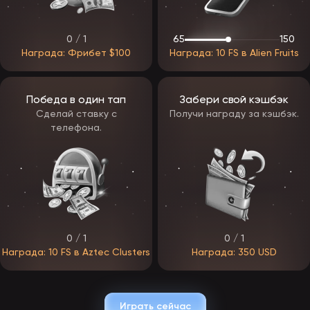
самого подходящего слота можно применить фильтры по
провайдеру, теме, типу, новизне и другим критериям.
Сейчас в списке новых игр встречаются такие тайтлы: Avia Fly 2,
3 Super Coin Volcanoes, Taco Hell, Candyland Pop, Fruitillionaire,
0 / 1
65
150
Deal With Death, Cashybara Boxing Edition и прочие.
Награда: Фрибет $100
Награда: 10 FS в Alien Fruits
Классические автоматы в EpicStar casino представлены
следующими названиями:
The Dog House;
Wild Bounty Showdown;
Победа в один тап
Забери свой кэшбэк
Wild Bandito;
Сделай ставку с
Получи награду за кэшбэк.
Gates of Olympus 1000;
телефона.
Sweet Bonanza;
Le Bandit;
Fortune of Olympus;
и иными.
Раздел с играми с живыми дилерами в Эпик Стар строится на
разработках от 5+ разработчиков. Общее количество лайв-
столов составляет 300+ вариантов. За каждым столом работают
квалифицированные дилеры, часть которых ведет сессию на
английском или русском языке. Из предложений есть рулетка,
кости, блэкджек, шоу, колесо фортуны, крэпс, баккарат, бинко,
0 / 1
0 / 1
покер и многое другое.
Награда: 10 FS в Aztec Clusters
Награда: 350 USD
В дополнение к основному каталогу на сайт присутствуют
быстрые игры и краши. Сюда входят Aviator, JetX, Spaceman,
Plinko, Goal, Mines, Dice, HiLo и много чего еще. В таких игровых
автоматах в EpicStar раунды длятся 5-30 секунд, что позволяет
игрокам максимально быстро получать выигрыши.
Играть сейчас