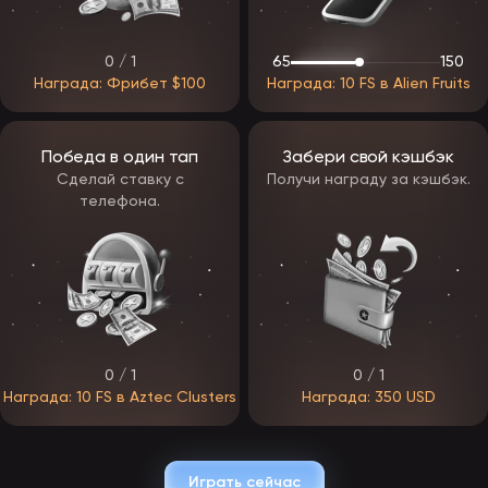
самого подходящего слота можно применить фильтры по
провайдеру, теме, типу, новизне и другим критериям.
Сейчас в списке новых игр встречаются такие тайтлы: Avia Fly 2,
3 Super Coin Volcanoes, Taco Hell, Candyland Pop, Fruitillionaire,
0 / 1
65
150
Deal With Death, Cashybara Boxing Edition и прочие.
Награда: Фрибет $100
Награда: 10 FS в Alien Fruits
Классические автоматы в EpicStar casino представлены
следующими названиями:
The Dog House;
Wild Bounty Showdown;
Победа в один тап
Забери свой кэшбэк
Wild Bandito;
Сделай ставку с
Получи награду за кэшбэк.
Gates of Olympus 1000;
телефона.
Sweet Bonanza;
Le Bandit;
Fortune of Olympus;
и иными.
Раздел с играми с живыми дилерами в Эпик Стар строится на
разработках от 5+ разработчиков. Общее количество лайв-
столов составляет 300+ вариантов. За каждым столом работают
квалифицированные дилеры, часть которых ведет сессию на
английском или русском языке. Из предложений есть рулетка,
кости, блэкджек, шоу, колесо фортуны, крэпс, баккарат, бинко,
0 / 1
0 / 1
покер и многое другое.
Награда: 10 FS в Aztec Clusters
Награда: 350 USD
В дополнение к основному каталогу на сайт присутствуют
быстрые игры и краши. Сюда входят Aviator, JetX, Spaceman,
Plinko, Goal, Mines, Dice, HiLo и много чего еще. В таких игровых
автоматах в EpicStar раунды длятся 5-30 секунд, что позволяет
игрокам максимально быстро получать выигрыши.
Играть сейчас