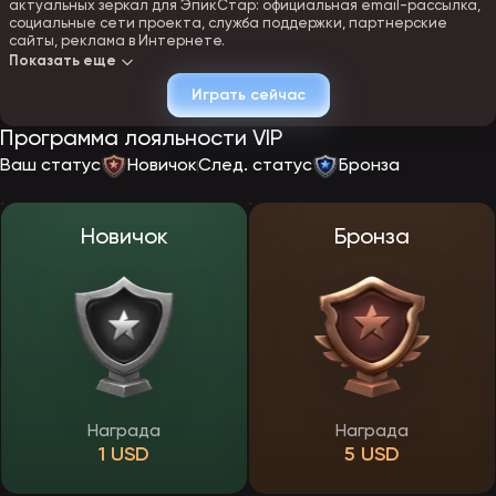
актуальных зеркал для ЭпикСтар: официальная email-рассылка,
социальные сети проекта, служба поддержки, партнерские
сайты, реклама в Интернете.
Показать еще
Регистрация в казино Эпикстар и вход на
Играть сейчас
Официальный сайт
Программа лояльности VIP
Весь процесс регистрации в ЭпикСтар – от начала заполнения
формы до активации профиля, занимает не более 3-5 минут.
Ваш статус
Новичок
След. статус
Бронза
Стартовая содержит несколько обязательных полей:
Электронная почта или номер телефона – выбирается один
из вариантов.
Пароль, с рекомендуемой длинной от 8 символов.
Новичок
Бронза
Страна проживания.
Валюта – устанавливается один раз и не меняется в
дальнейшем.
Промокод для EpicStar– необязательное поле. Если у игрока
есть специальный код, то он может использовать при
регистрации.
Согласие с правилами – обязательный пункт. Пользователь
подтверждает, что ознакомился с пользовательскими
соглашениями и политикой конфиденциальности.
Дополнительно важно поставить галочку в поле, где
Награда
Награда
подтверждается совершеннолетний возраст.
1 USD
5 USD
После заполнения формы и нажатия кнопки
“Зарегистрироваться” Эпикстар создает профиль и отправляет
код подтверждения на номер мобильного телефона. Его следует