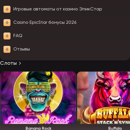
Игровые автоматы от казино ЭпикСтар
Casino EpicStar бонусы 2026
FAQ
Отзывы
Слоты
Banana Rock
Buffalo