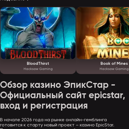
BloodThirst
Book of Mines
Hacksaw Gaming
Hacksaw Gaming
Обзор казино ЭпикСтар -
Официальный сайт epicstar,
вход и регистрация
В начале 2026 года на рынке онлайн-гемблинга
готовится к старту новый проект – казино EpicStar.