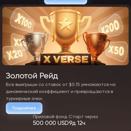
Casino EpicStar бонусы 2026
В плане акций на официальном сайте ЭпикСтар доступны все
самые популярные предложения.
Приветственный пакет
Для новичков ожидаются 100% фрибеты на первое пополнение с
максимальным лимитом до ₽100000. Дополнительно к
депозитному бонусу начисляются 100-150 вращений, которые
выдаются по частям: 50 фриспинов сразу, остальные – в течение
следующих 3-5 дней.
Вейджер для приветственного пакета составит до х30. Это
означает, что перед выводом полученную сумму необходимо
отыграть в автоматах 30 раз. Срок выполнения условий – до 14
дней с момента активации. Дополнительно фриспины
привязываются к одному из известных слотов: The Dog House,
Золотой Рейд
Sweet Bonanza, Gates of Olympus, Sugar Rush или подобных хитов
от других провайдеров.
Все выигрыши со ставок от $0.15 умножаются на
Бездеп
динамический коэффициент и превращаются в
Бездепозитные бонусы за регистрацию в ЭпикСтар пока не
анонсированы, но не исключена их раздача в первые недели
турнирные очки.
после запуска. Если оператор решит запустить такую акцию, то
игрокам стоит ожидать получения 50 фриспинов или 500 рублей
Подробнее
фрибета без необходимости пополнения.
Релоад
Призовой фонд
Старт через
Релоад-бонусы на повторные депозиты – это основа, которая
500 000 USD
9д 12ч
дает активным пользователям больше фрибетов для игры.
Процент надбавки варьируется от 25% до 75% в зависимости от