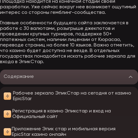
Площадка находится на конечной стадии своей
разработки. Уже сейчас вокруг нее возникает ощутимый
интерес со стороны гемблинг-сообщества.
Главные особенности будущего сайта заключается в
работе с 30 валютами, розыгрыше джекпотов и
проведении крупных турниров, поддержке 50+
платежных систем, наличии лицензии от Кюрасао,
переводе страниц на более 10 языков. Важно отметить,
что казино будет доступна не везде. В отдельных
государствах понадобится искать рабочие зеркала для
входа в ЭпикСтар.
Содержание
Рабочее зеркало ЭпикСтар на сегодня от казино
EpicStar
Регистрация в казино Эпикстар и вход на
Официальный сайт
Приложение Эпик стар и мобильная версия
EpicStar казино онлайн