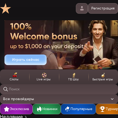
Регистрация
Играть сейчас
Слоты
Live игры
ТВ Шоу
Быстрые игры
Поиск игр
Все провайдеры
Эксклюзив
Новинки
Популярные
Турни
Недавние