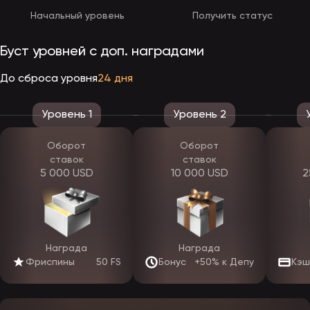
ввести в специальном окне. Подтверждение электронной почты
Начальный уровень
Получить статус
проходит через ссылку, которая размещается внутри письма от
компании. Она действует в течение 24 часов.
KYC-проверка в online casino EpicStar – необязательное условие
Буст уровней с доп. наградами
для новичков. Но оно направлено на предотвращение отмывания
денег, мошенничества и защиты несовершеннолетних лиц. При
желании новички могут пройти верификацию за 24 часа.
До сброса уровня
24 дня
Приложение Эпик стар и мобильная версия
Уровень 1
Уровень 2
EpicStar казино онлайн
В списке предложений казино ЭпикСтар будет не только
Оборот
Оборот
множество слотов, но и собственное приложение. Ожидается, что
ставок
ставок
мобильный софт подойдет под устройства на базе АйОС и
Андроид.
5 000 USD
10 000 USD
2
Технические преимущества приложения EpicStar:
Скорость загрузки игр выше на 40-60% за счет кэширования
графических элементов интерфейса и предзагрузки часто
используют автоматов.
Всплывающие уведомления.
Стабильная работа онлайн казино ЭпикСтар при слабом
Награда
Награда
соединении.
Фриспины
50 FS
Бонус
+50% к Депу
Кэш
Потребление трафика снижено на 30-50% благодаря
бережной передаче данных и уменьшению изображения. При
игре в слоты средний расход составляет 15-25 МБ в час
против 30-40 МБ в браузере.
Автоматический вход в аккаунт в EpicStar через сохраненные