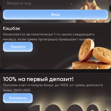
Ввод
Кэшбэк
Начисляется автоматически 1-го числа следующего
месяца, если сумма проигрыша превышает выигрыш.
Перейти
100% на первый депозит!
Пополни счет и получи бонус до 100% от суммы депозита
(макс. 1000 USD).
Пополнить