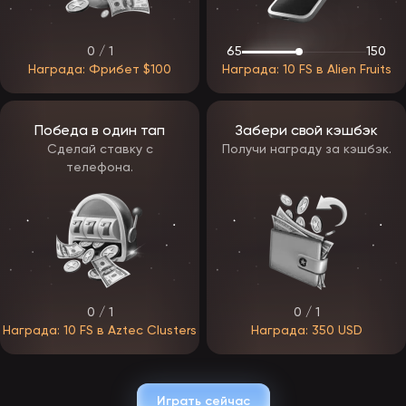
самого подходящего слота можно применить фильтры по
провайдеру, теме, типу, новизне и другим критериям.
Сейчас в списке новых игр встречаются такие тайтлы: Avia Fly 2,
3 Super Coin Volcanoes, Taco Hell, Candyland Pop, Fruitillionaire,
0 / 1
65
150
Deal With Death, Cashybara Boxing Edition и прочие.
Награда: Фрибет $100
Награда: 10 FS в Alien Fruits
Классические автоматы в EpicStar casino представлены
следующими названиями:
The Dog House;
Wild Bounty Showdown;
Победа в один тап
Забери свой кэшбэк
Wild Bandito;
Сделай ставку с
Получи награду за кэшбэк.
Gates of Olympus 1000;
телефона.
Sweet Bonanza;
Le Bandit;
Fortune of Olympus;
и иными.
Раздел с играми с живыми дилерами в Эпик Стар строится на
разработках от 5+ разработчиков. Общее количество лайв-
столов составляет 300+ вариантов. За каждым столом работают
квалифицированные дилеры, часть которых ведет сессию на
английском или русском языке. Из предложений есть рулетка,
кости, блэкджек, шоу, колесо фортуны, крэпс, баккарат, бинко,
0 / 1
0 / 1
покер и многое другое.
Награда: 10 FS в Aztec Clusters
Награда: 350 USD
В дополнение к основному каталогу на сайт присутствуют
быстрые игры и краши. Сюда входят Aviator, JetX, Spaceman,
Plinko, Goal, Mines, Dice, HiLo и много чего еще. В таких игровых
автоматах в EpicStar раунды длятся 5-30 секунд, что позволяет
игрокам максимально быстро получать выигрыши.
Играть сейчас