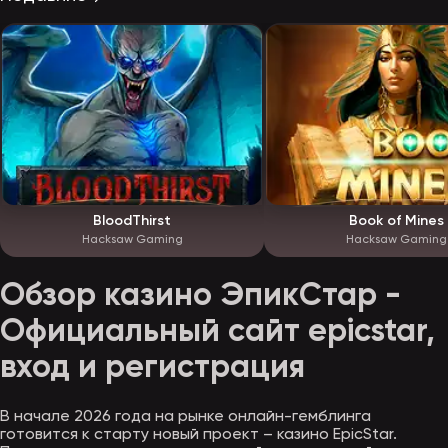
BloodThirst
Book of Mines
Hacksaw Gaming
Hacksaw Gaming
Обзор казино ЭпикСтар -
Официальный сайт epicstar,
вход и регистрация
В начале 2026 года на рынке онлайн-гемблинга
готовится к старту новый проект – казино EpicStar.