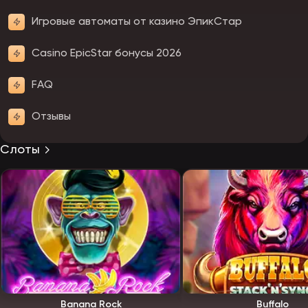
Игровые автоматы от казино ЭпикСтар
Casino EpicStar бонусы 2026
FAQ
Отзывы
Слоты
Banana Rock
Buffalo