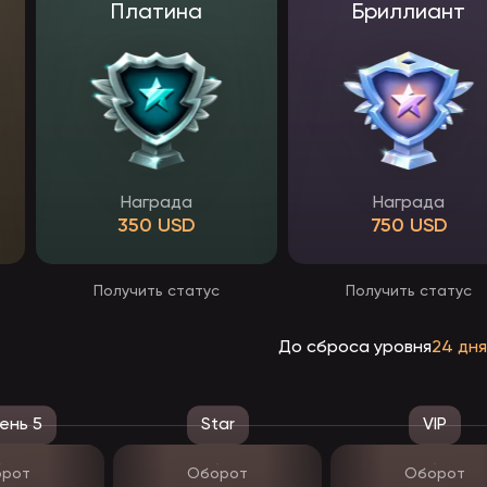
Платина
Бриллиант
ь при регистрации.
скими соглашениями и политикой конфиденциальности.
 подтверждения на номер мобильного телефона. Его
щается внутри письма от компании. Она действует в
вращение отмывания денег, мошенничества и защиты
Награда
Награда
350 USD
750 USD
айн
идается, что мобильный софт подойдет под устройства
Получить статус
Получить статус
До сброса уровня
24 дня
узки часто используют автоматов.
 При игре в слоты средний расход составляет 15-25
ень 5
Star
VIP
рот
Оборот
Оборот