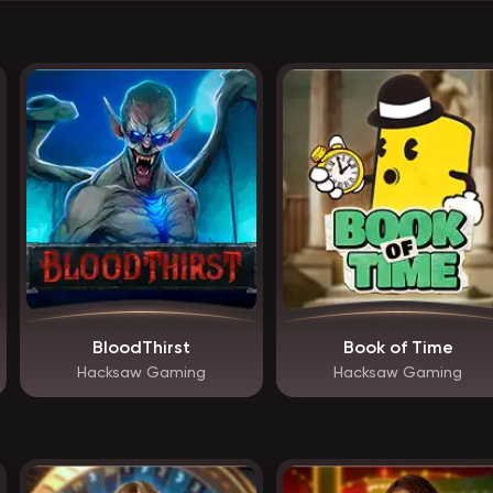
BloodThirst
Book of Time
Hacksaw Gaming
Hacksaw Gaming