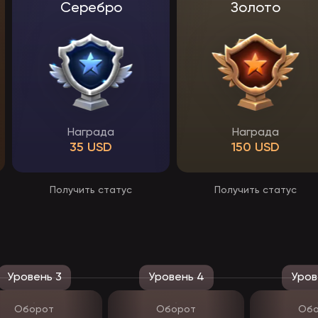
Серебро
Золото
в дальнейшем.
у игрока есть специальный код, то он может использоват
зователь подтверждает, что ознакомился с пользователь
де подтверждается совершеннолетний возраст.
ироваться” Эпикстар создает профиль и отправляет код
лектронной почты проходит через ссылку, которая разме
ное условие для новичков. Но оно направлено на предот
пройти верификацию за 24 часа.
Награда
Награда
35 USD
150 USD
ная версия EpicStar казино онл
ко множество слотов, но и собственное приложение. Ож
Получить статус
Получить статус
ирования графических элементов интерфейса и предзагр
лабом соединении.
 бережной передаче данных и уменьшению изображения.
Уровень 3
Уровень 4
Уров
охраненные учетные данные или биометрию.
Оборот
Оборот
Обо