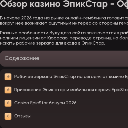
Обзор казино ЭпикСтар - Оф
В начале 2026 года на рынке онлайн-гемблинга готовится
вокруг нее возникает ощутимый интерес со стороны ге
Главные особенности будущего сайта заключается в раб
наличии лицензии от Кюрасао, переводе страниц на боле
искать рабочие зеркала для входа в ЭпикСтар.
Содержание
Рабочее зеркало ЭпикСтар на сегодня от казино E
Приложение Эпик стар и мобильная версия EpicSta
Casino EpicStar бонусы 2026
Отзывы