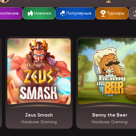
ксклюзив
Новинки
Популярные
Турниры
Zeus Smash
Benny the Beer
Hacksaw Gaming
Hacksaw Gaming