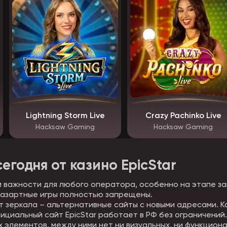
Lightning Storm Live
Crazy Pachinko Live
Hacksaw Gaming
Hacksaw Gaming
егодня от казино EpicStar
 важности для любого оператора, особенно на этапе за
тв азартные игры полностью запрещены.
 зеркала – альтернативные сайты с новыми адресами. 
ициальный сайт EpicStar работает в РФ без ограничений.
х элементов, между ними нет ни визуальных, ни функцион