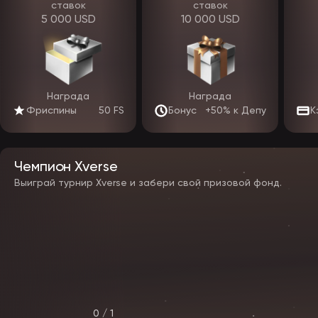
Офлайн-доступ к демо-версиям.
ставок
ставок
Также интерфейс приложения ЭпикСтар адаптирован п
5 000 USD
10 000 USD
по всему дисплею, а элементы управления перемещаю
Мобильная версия EpicStar– альтернатива для тех, кт
гаджета. Из плюсов: универсальность – работает на л
Игровые автоматы от казино Э
Награда
Награда
Фриспины
50 FS
Бонус
+50% к Депу
К
Игровая библиотека бренда формируется из контента
пополнением новинками. В основу коллекции входят слоты 
д.
Слоты в ЭпикСтар разделены на несколько категорий п
Чемпион Xverse
каскадами и т. д. RTP игр в каталоге изменяется от 
Выиграй турнир Xverse и забери свой призовой фонд.
или выплаты до х100 000. Для нахождения самого подх
Сейчас в списке новых игр встречаются такие тайтлы: Avia
и прочие.
Классические автоматы в EpicStar casino представле
The Dog House;
Wild Bounty Showdown;
Wild Bandito;
Gates of Olympus 1000;
Sweet Bonanza;
0 / 1