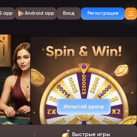
S app
Android app
Вход
Регистрация
Испытай удачу
Быстрые игры