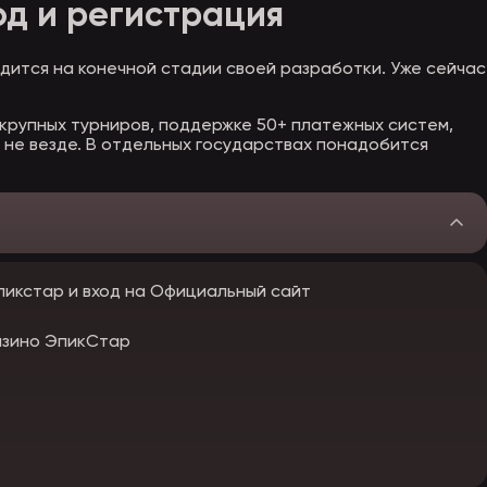
од и регистрация
одится на конечной стадии своей разработки. Уже сейчас
крупных турниров, поддержке 50+ платежных систем,
а не везде. В отдельных государствах понадобится
пикстар и вход на Официальный сайт
азино ЭпикСтар