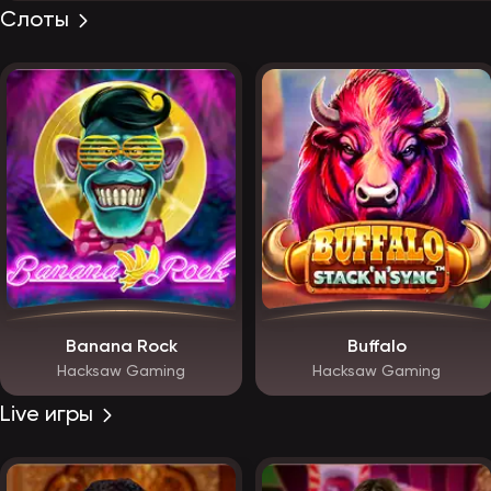
Слоты
Banana Rock
Buffalo
Hacksaw Gaming
Hacksaw Gaming
Live игры