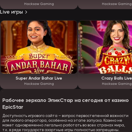
Hacksaw Gaming
Hacksaw Gaming
Live игры
Super Andar Bahar Live
Crazy Balls Live
Hacksaw Gaming
Hacksaw Gaming
Рабочее зеркало ЭпикСтар на сегодня от казино
EpicStar
Доступность игрового сайта – вопрос первостепенной важности
для любого оператора, особенно на этапе запуска. Казино не
может одновременно легально работать во всех странах мира,
т.к. в ряде государств азартные игры полностью запрещены.