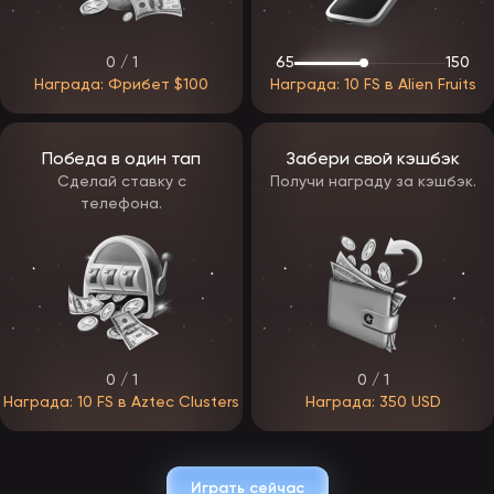
самого подходящего слота можно применить фильтры по
провайдеру, теме, типу, новизне и другим критериям.
Сейчас в списке новых игр встречаются такие тайтлы: Avia Fly 2,
3 Super Coin Volcanoes, Taco Hell, Candyland Pop, Fruitillionaire,
0 / 1
65
150
Deal With Death, Cashybara Boxing Edition и прочие.
Награда: Фрибет $100
Награда: 10 FS в Alien Fruits
Классические автоматы в EpicStar casino представлены
следующими названиями:
The Dog House;
Wild Bounty Showdown;
Победа в один тап
Забери свой кэшбэк
Wild Bandito;
Сделай ставку с
Получи награду за кэшбэк.
Gates of Olympus 1000;
телефона.
Sweet Bonanza;
Le Bandit;
Fortune of Olympus;
и иными.
Раздел с играми с живыми дилерами в Эпик Стар строится на
разработках от 5+ разработчиков. Общее количество лайв-
столов составляет 300+ вариантов. За каждым столом работают
квалифицированные дилеры, часть которых ведет сессию на
английском или русском языке. Из предложений есть рулетка,
кости, блэкджек, шоу, колесо фортуны, крэпс, баккарат, бинко,
0 / 1
0 / 1
покер и многое другое.
Награда: 10 FS в Aztec Clusters
Награда: 350 USD
В дополнение к основному каталогу на сайт присутствуют
быстрые игры и краши. Сюда входят Aviator, JetX, Spaceman,
Plinko, Goal, Mines, Dice, HiLo и много чего еще. В таких игровых
автоматах в EpicStar раунды длятся 5-30 секунд, что позволяет
игрокам максимально быстро получать выигрыши.
Играть сейчас