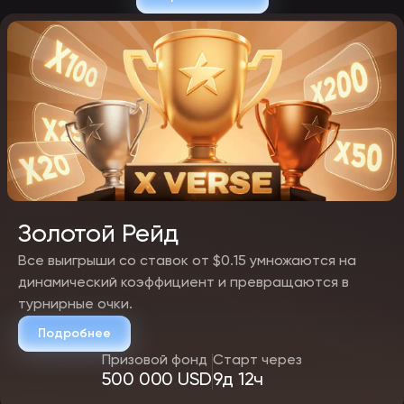
Casino EpicStar бонусы 2026
В плане акций на официальном сайте ЭпикСтар доступны все
самые популярные предложения.
Приветственный пакет
Для новичков ожидаются 100% фрибеты на первое пополнение с
максимальным лимитом до ₽100000. Дополнительно к
депозитному бонусу начисляются 100-150 вращений, которые
выдаются по частям: 50 фриспинов сразу, остальные – в течение
следующих 3-5 дней.
Вейджер для приветственного пакета составит до х30. Это
означает, что перед выводом полученную сумму необходимо
отыграть в автоматах 30 раз. Срок выполнения условий – до 14
дней с момента активации. Дополнительно фриспины
привязываются к одному из известных слотов: The Dog House,
Золотой Рейд
Sweet Bonanza, Gates of Olympus, Sugar Rush или подобных хитов
от других провайдеров.
Все выигрыши со ставок от $0.15 умножаются на
Бездеп
динамический коэффициент и превращаются в
Бездепозитные бонусы за регистрацию в ЭпикСтар пока не
анонсированы, но не исключена их раздача в первые недели
турнирные очки.
после запуска. Если оператор решит запустить такую акцию, то
игрокам стоит ожидать получения 50 фриспинов или 500 рублей
Подробнее
фрибета без необходимости пополнения.
Релоад
Призовой фонд
Старт через
Релоад-бонусы на повторные депозиты – это основа, которая
500 000 USD
9д 12ч
дает активным пользователям больше фрибетов для игры.
Процент надбавки варьируется от 25% до 75% в зависимости от