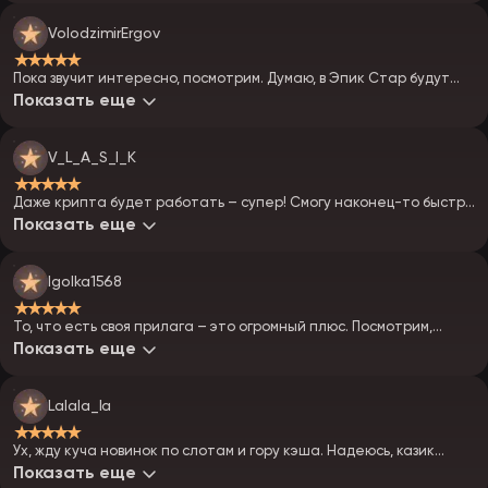
VolodzimirErgov
★★★★★
Пока звучит интересно, посмотрим. Думаю, в Эпик Стар будут
хорошие бонусы для новичков. Главное, чтобы вейджеры все не
Показать еще
испортили.
V_L_A_S_I_K
★★★★★
Даже крипта будет работать – супер! Смогу наконец-то быстро
переводить кэш. Заодно в лайве протестирую новинки.
Показать еще
Igolka1568
★★★★★
То, что есть своя прилага – это огромный плюс. Посмотрим,
насколько стабильно будет пахать на мобиле. На словах все
Показать еще
круто, но проверим на деле.
Lalala_la
★★★★★
Ух, жду куча новинок по слотам и гору кэша. Надеюсь, казик
прикормит пользователей на старте.
Показать еще