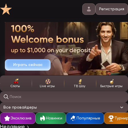
Регистрация
Играть сейчас
Слоты
Live игры
ТВ Шоу
Быстрые игры
Поиск игр
Все провайдеры
Эксклюзив
Новинки
Популярные
Турни
Недавние