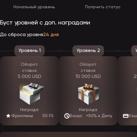
ввести в специальном окне. Подтверждение электронной почты
Начальный уровень
Получить статус
проходит через ссылку, которая размещается внутри письма от
компании. Она действует в течение 24 часов.
KYC-проверка в online casino EpicStar – необязательное условие
Буст уровней с доп. наградами
для новичков. Но оно направлено на предотвращение отмывания
денег, мошенничества и защиты несовершеннолетних лиц. При
желании новички могут пройти верификацию за 24 часа.
До сброса уровня
24 дня
Приложение Эпик стар и мобильная версия
Уровень 1
Уровень 2
EpicStar казино онлайн
В списке предложений казино ЭпикСтар будет не только
Оборот
Оборот
множество слотов, но и собственное приложение. Ожидается, что
ставок
ставок
мобильный софт подойдет под устройства на базе АйОС и
Андроид.
5 000 USD
10 000 USD
2
Технические преимущества приложения EpicStar:
Скорость загрузки игр выше на 40-60% за счет кэширования
графических элементов интерфейса и предзагрузки часто
используют автоматов.
Всплывающие уведомления.
Стабильная работа онлайн казино ЭпикСтар при слабом
Награда
Награда
соединении.
Фриспины
50 FS
Бонус
+50% к Депу
Кэш
Потребление трафика снижено на 30-50% благодаря
бережной передаче данных и уменьшению изображения. При
игре в слоты средний расход составляет 15-25 МБ в час
против 30-40 МБ в браузере.
Автоматический вход в аккаунт в EpicStar через сохраненные