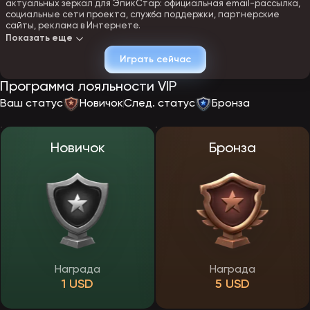
актуальных зеркал для ЭпикСтар: официальная email-рассылка,
социальные сети проекта, служба поддержки, партнерские
сайты, реклама в Интернете.
Показать еще
Регистрация в казино Эпикстар и вход на
Играть сейчас
Официальный сайт
Программа лояльности VIP
Весь процесс регистрации в ЭпикСтар – от начала заполнения
формы до активации профиля, занимает не более 3-5 минут.
Ваш статус
Новичок
След. статус
Бронза
Стартовая содержит несколько обязательных полей:
Электронная почта или номер телефона – выбирается один
из вариантов.
Пароль, с рекомендуемой длинной от 8 символов.
Новичок
Бронза
Страна проживания.
Валюта – устанавливается один раз и не меняется в
дальнейшем.
Промокод для EpicStar– необязательное поле. Если у игрока
есть специальный код, то он может использовать при
регистрации.
Согласие с правилами – обязательный пункт. Пользователь
подтверждает, что ознакомился с пользовательскими
соглашениями и политикой конфиденциальности.
Дополнительно важно поставить галочку в поле, где
Награда
Награда
подтверждается совершеннолетний возраст.
1 USD
5 USD
После заполнения формы и нажатия кнопки
“Зарегистрироваться” Эпикстар создает профиль и отправляет
код подтверждения на номер мобильного телефона. Его следует