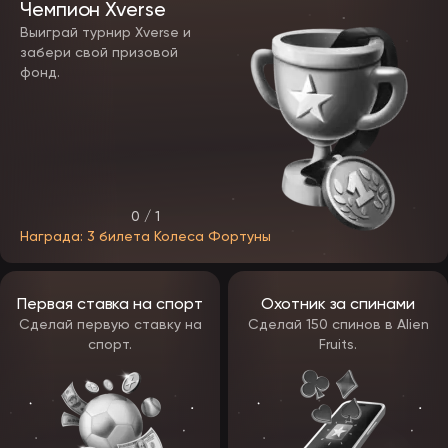
Чемпион Xverse
учетные данные или биометрию.
Выиграй турнир Xverse и
Офлайн-доступ к демо-версиям.
Также интерфейс приложения ЭпикСтар адаптирован под
забери свой призовой
вертикальную и горизонтальную ориентацию. При повороте
фонд.
экрана слоты автоматически растягиваются по всему дисплею, а
элементы управления перемещаются. Функционал полностью
идентичен десктопной версии.
Мобильная версия EpicStar– альтернатива для тех, кто не хочет
загружать симулятор. Запускается она автоматически при
переходе на сайт с любого мобильного гаджета. Из плюсов:
универсальность – работает на любых телефонах, не требует
скачивания, активно посредством какого-угодно браузера.
0 / 1
Игровые автоматы от казино ЭпикСтар
Награда: 3 билета Колеса Фортуны
Игровая библиотека бренда формируется из контента от 60+
мировых провайдеров. В стартовом каталоге представлено
более 4000 позиций с еженедельным пополнением новинками. В
Первая ставка на спорт
Охотник за спинами
основу коллекции входят слоты от таких разработчиков: Red
Сделай первую ставку на
Сделай 150 спинов в Alien
Tiger, Amusnet, Amatic, Play’n Go, ELK, Playtech, RealPlay, BTG,
Pragmatic Play и т. д.
спорт.
Fruits.
Слоты в ЭпикСтар разделены на несколько категорий по
механикам: классические автоматы с 3 барабанами, Megaways, с
кластерами, видео, 3D, с респинами, с каскадами и т. д. RTP игр в
каталоге изменяется от 94% до 98%. Дисперсия соответствует
уровням от низкой до экстремальной. Отдельные релизы
содержат джекпоты или выплаты до х100 000. Для нахождения