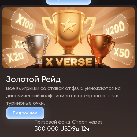
Casino EpicStar бонусы 2026
В плане акций на официальном сайте ЭпикСтар доступны все
самые популярные предложения.
Приветственный пакет
Для новичков ожидаются 100% фрибеты на первое пополнение с
максимальным лимитом до ₽100000. Дополнительно к
депозитному бонусу начисляются 100-150 вращений, которые
выдаются по частям: 50 фриспинов сразу, остальные – в течение
следующих 3-5 дней.
Вейджер для приветственного пакета составит до х30. Это
означает, что перед выводом полученную сумму необходимо
отыграть в автоматах 30 раз. Срок выполнения условий – до 14
дней с момента активации. Дополнительно фриспины
привязываются к одному из известных слотов: The Dog House,
Золотой Рейд
Sweet Bonanza, Gates of Olympus, Sugar Rush или подобных хитов
от других провайдеров.
Все выигрыши со ставок от $0.15 умножаются на
Бездеп
динамический коэффициент и превращаются в
Бездепозитные бонусы за регистрацию в ЭпикСтар пока не
анонсированы, но не исключена их раздача в первые недели
турнирные очки.
после запуска. Если оператор решит запустить такую акцию, то
игрокам стоит ожидать получения 50 фриспинов или 500 рублей
Подробнее
фрибета без необходимости пополнения.
Релоад
Призовой фонд
Старт через
Релоад-бонусы на повторные депозиты – это основа, которая
500 000 USD
9д 12ч
дает активным пользователям больше фрибетов для игры.
Процент надбавки варьируется от 25% до 75% в зависимости от