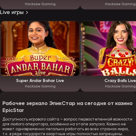
Hacksaw Gaming
Hacksaw Gaming
Live игры
Super Andar Bahar Live
Crazy Balls Live
Hacksaw Gaming
Hacksaw Gaming
Рабочее зеркало ЭпикСтар на сегодня от казино
EpicStar
Доступность игрового сайта – вопрос первостепенной важности
для любого оператора, особенно на этапе запуска. Казино не
может одновременно легально работать во всех странах мира,
т.к. в ряде государств азартные игры полностью запрещены.