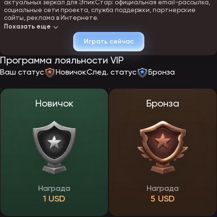
актуальных зеркал для ЭпикСтар: официальная email-рассылка,
социальные сети проекта, служба поддержки, партнерские
сайты, реклама в Интернете.
Показать еще
Регистрация в казино Эпикстар и вход на
Играть сейчас
Официальный сайт
Программа лояльности VIP
Весь процесс регистрации в ЭпикСтар – от начала заполнения
формы до активации профиля, занимает не более 3-5 минут.
Ваш статус
Новичок
След. статус
Бронза
Стартовая содержит несколько обязательных полей:
Электронная почта или номер телефона – выбирается один
из вариантов.
Пароль, с рекомендуемой длинной от 8 символов.
Новичок
Бронза
Страна проживания.
Валюта – устанавливается один раз и не меняется в
дальнейшем.
Промокод для EpicStar– необязательное поле. Если у игрока
есть специальный код, то он может использовать при
регистрации.
Согласие с правилами – обязательный пункт. Пользователь
подтверждает, что ознакомился с пользовательскими
соглашениями и политикой конфиденциальности.
Дополнительно важно поставить галочку в поле, где
Награда
Награда
подтверждается совершеннолетний возраст.
1 USD
5 USD
После заполнения формы и нажатия кнопки
“Зарегистрироваться” Эпикстар создает профиль и отправляет
код подтверждения на номер мобильного телефона. Его следует