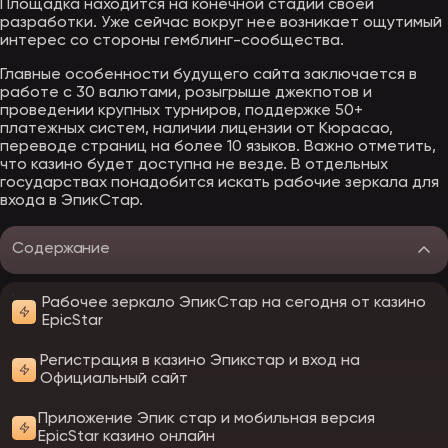
Площадка находится на конечной стадии своей
разработки. Уже сейчас вокруг нее возникает ощутимый
интерес со стороны гемблинг-сообщества.
Главные особенности будущего сайта заключается в
работе с 30 валютами, розыгрыше джекпотов и
проведении крупных турниров, поддержке 50+
платежных систем, наличии лицензии от Кюрасао,
переводе страниц на более 10 языков. Важно отметить,
что казино будет доступна не везде. В отдельных
государствах понадобится искать рабочие зеркала для
входа в ЭпикСтар.
Содержание
Рабочее зеркало ЭпикСтар на сегодня от казино
EpicStar
Регистрация в казино Эпикстар и вход на
Официальный сайт
Приложение Эпик стар и мобильная версия
EpicStar казино онлайн