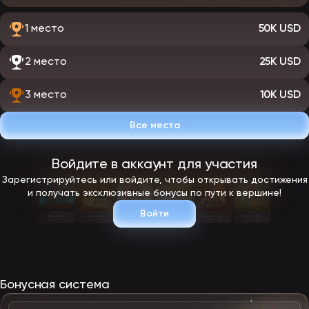
дня недели и количества пополнения. Максимальный бонус в
казино EpicStar достигает 50 000 российских рублей. Вейджер
1 место
50K USD
стандартный – х25-х35.
Кешбек
Кэшбэк-программа предполагает еженедельное начисление от
2 место
25K USD
5% до 20% от чистых проигрышей. Расчет ведется с
понедельника по воскресенье – начисление происходит в
течение 24 часов после окончания недели. Кэшбэк начисляется
3 место
10K USD
бонусными средствами с вейджером х5-х10.
Все места
Войдите в аккаунт для участия
Зарегистрируйтесь или войдите, чтобы открывать достижения
и получать эксклюзивные бонусы по пути к вершине!
Войти
Бонусная система