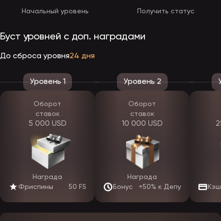
ввести в специальном окне. Подтверждение электронной почты
Начальный уровень
Получить статус
проходит через ссылку, которая размещается внутри письма от
компании. Она действует в течение 24 часов.
KYC-проверка в online casino EpicStar – необязательное условие
Буст уровней с доп. наградами
для новичков. Но оно направлено на предотвращение отмывания
денег, мошенничества и защиты несовершеннолетних лиц. При
желании новички могут пройти верификацию за 24 часа.
До сброса уровня
24 дня
Приложение Эпик стар и мобильная версия
Уровень 1
Уровень 2
EpicStar казино онлайн
В списке предложений казино ЭпикСтар будет не только
Оборот
Оборот
множество слотов, но и собственное приложение. Ожидается, что
ставок
ставок
мобильный софт подойдет под устройства на базе АйОС и
Андроид.
5 000 USD
10 000 USD
2
Технические преимущества приложения EpicStar:
Скорость загрузки игр выше на 40-60% за счет кэширования
графических элементов интерфейса и предзагрузки часто
используют автоматов.
Всплывающие уведомления.
Стабильная работа онлайн казино ЭпикСтар при слабом
Награда
Награда
соединении.
Фриспины
50 FS
Бонус
+50% к Депу
Кэш
Потребление трафика снижено на 30-50% благодаря
бережной передаче данных и уменьшению изображения. При
игре в слоты средний расход составляет 15-25 МБ в час
против 30-40 МБ в браузере.
Автоматический вход в аккаунт в EpicStar через сохраненные