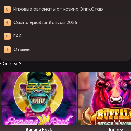
Игровые автоматы от казино ЭпикСтар
Casino EpicStar бонусы 2026
FAQ
Отзывы
Слоты
Banana Rock
Buffalo